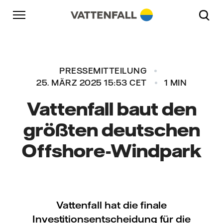
Überspringen
Zurück zur Hauptnavigation
Gehe zur Fußzeile
Zurück zur Hauptnavigation
PRESSEMITTEILUNG
25. MÄRZ 2025 15:53 CET
1 MIN
Vattenfall baut den
größten deutschen
Offshore-Windpark
Vattenfall hat die finale
Investitionsentscheidung für die