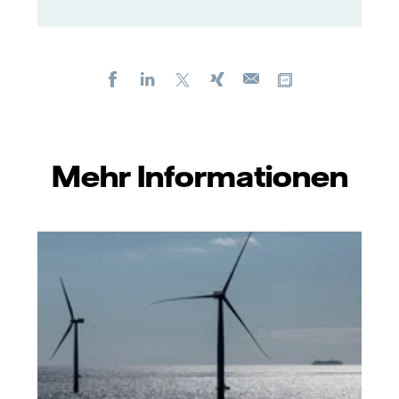
Facebook
LinkedIn
X
Xing
Kopiere URL
E-
mail
Mehr Informationen