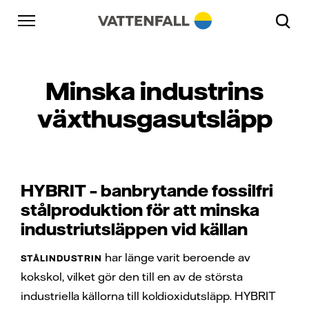
Skip to content
Gå till huvudnavigeringen
Gå till sidfoten
Gå till huvudnavigeringen
Minska industrins
växthusgasutsläpp
HYBRIT – banbrytande fossilfri
stålproduktion för att minska
industriutsläppen vid källan
har länge varit beroende av
STÅLINDUSTRIN
kokskol, vilket gör den till en av de största
industriella källorna till koldioxidutsläpp. HYBRIT