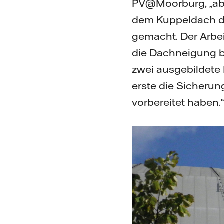
PV@Moorburg, „abe
dem Kuppeldach des
gemacht. Der Arbeit
die Dachneigung be
zwei ausgebildete 
erste die Sicherun
vorbereitet haben.