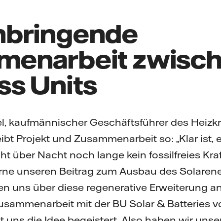
nbringende
enarbeit zwisch
ss Units
, kaufmännischer Geschäftsführer des Heizkr
bt Projekt und Zusammenarbeit so: „Klar ist, 
 über Nacht noch lange kein fossilfreies Kraf
rne unseren Beitrag zum Ausbau des Solarener
uen uns über diese regenerative Erweiterung 
Zusammenarbeit mit der BU Solar & Batteries v
 uns die Idee begeistert. Also haben wir unse