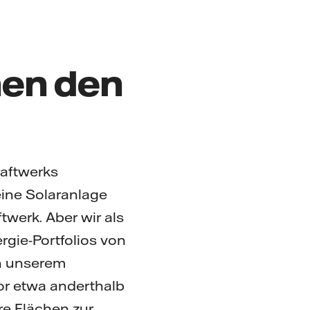
en den
aftwerks
eine Solaranlage
twerk. Aber wir als
gie-Portfolios von
an unserem
or etwa anderthalb
re Flächen zur