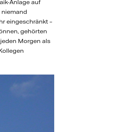
aik-Anlage auf
ch niemand
ehr eingeschränkt –
können, gehörten
e jeden Morgen als
 Kollegen