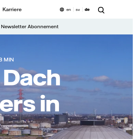
Karriere
en
sv
de
 Newsletter Abonnement
3 MIN
 Dach
ers in