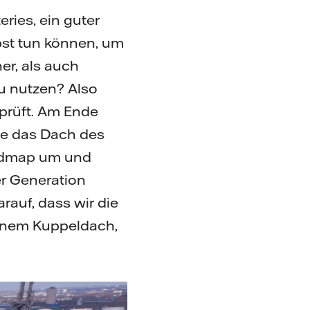
ries, ein guter
lbst tun können, um
er, als auch
u nutzen? Also
prüft. Am Ende
ie das Dach des
dmap um und
er Generation
rauf, dass wir die
 einem Kuppeldach,