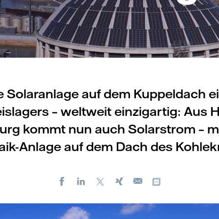
e Solaranlage auf dem Kuppeldach e
islagers – weltweit einzigartig: Aus
rg kommt nun auch Solarstrom – mi
aik-Anlage auf dem Dach des Kohlekr
Facebook
LinkedIn
X
Xing
Kopiere URL
E-
mail