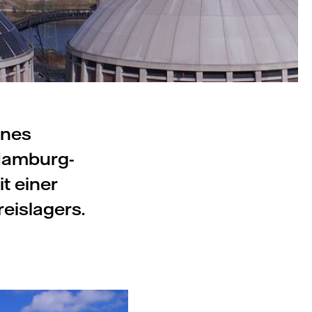
ines
 Hamburg-
t einer
eislagers.