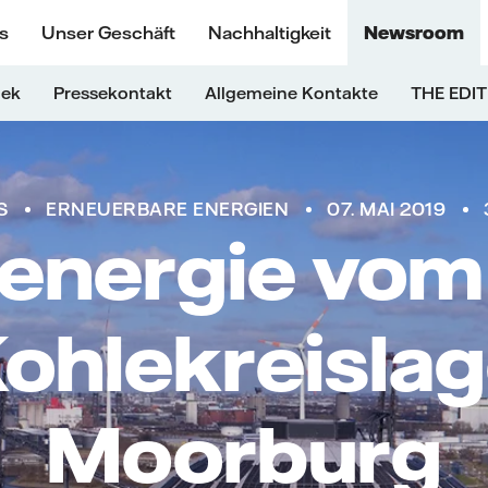
s
Unser Geschäft
Nachhaltigkeit
Newsroom
hek
Pressekontakt
Allgemeine Kontakte
THE EDIT
S
ERNEUERBARE ENERGIEN
07. MAI 2019
renergie vom
ohlekreislag
Moorburg