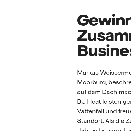
Gewin
Zusamm
Busine
Markus Weissermel
Moorburg, beschrei
auf dem Dach macht
BU Heat leisten ge
Vattenfall und fre
Standort. Als die 
Jahren begann, hat