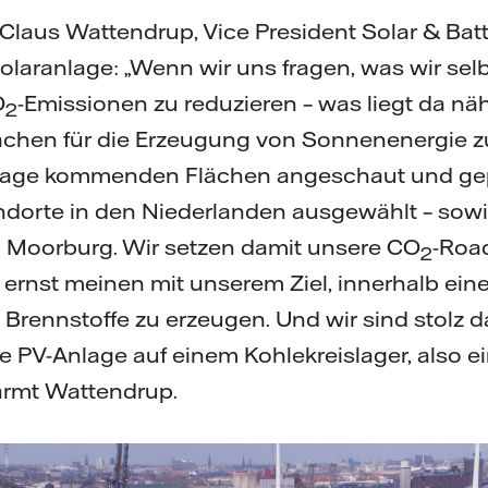
 Claus Wattendrup, Vice President Solar & Batte
Solaranlage: „Wenn wir uns fragen, was wir se
O
-Emissionen zu reduzieren – was liegt da näh
2
ächen für die Erzeugung von Sonnenenergie z
 Frage kommenden Flächen angeschaut und ge
andorte in den Niederlanden ausgewählt – sow
n Moorburg. Wir setzen damit unsere CO
-Roa
2
s ernst meinen mit unserem Ziel, innerhalb ein
Brennstoffe zu erzeugen. Und wir sind stolz da
ine PV-Anlage auf einem Kohlekreislager, also
wärmt Wattendrup.