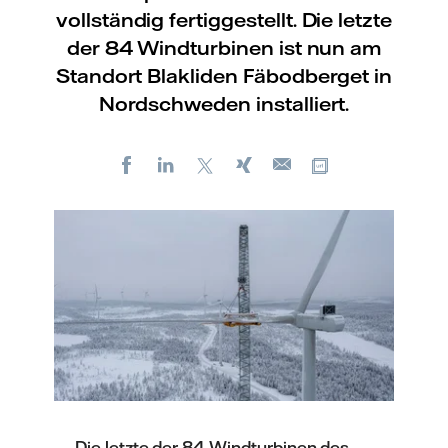
vollständig fertiggestellt. Die letzte
der 84 Windturbinen ist nun am
Standort Blakliden Fäbodberget in
Nordschweden installiert.
Facebook
LinkedIn
X
Xing
Kopiere URL
E-
mail
Die letzte der 84 Windturbinen des