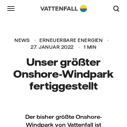
Überspringen
Zurück zur Hauptnavigation
Gehe zur Fußzeile
Zurück zur Hauptnavigation
NEWS
ERNEUERBARE ENERGIEN
27. JANUAR 2022
1 MIN
Unser größter
Onshore-Windpark
fertiggestellt
Der bisher größte Onshore-
Windpark von Vattenfall ist