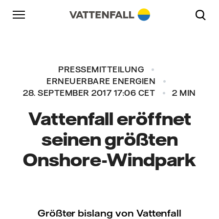
Überspringen
Zurück zur Hauptnavigation
Gehe zur Fußzeile
Zurück zur Hauptnavigation
PRESSEMITTEILUNG
ERNEUERBARE ENERGIEN
28. SEPTEMBER 2017 17:06 CET
2 MIN
Vattenfall eröffnet
seinen größten
Onshore-Windpark
Größter bislang von Vattenfall