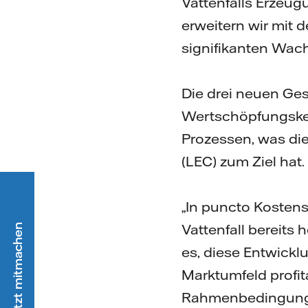
Vattenfalls Erzeug
erweitern wir mit 
signifikanten Wac
Die drei neuen Ges
Wertschöpfungsket
Prozessen, was di
(LEC) zum Ziel hat.
„In puncto Kostens
Vattenfall bereits
es, diese Entwickl
Marktumfeld profita
Rahmenbedingungen