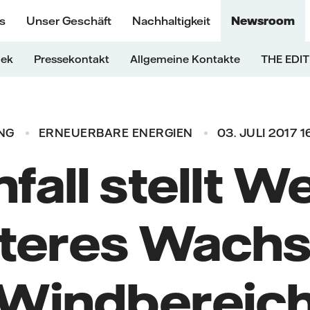
s
Unser Geschäft
Nachhaltigkeit
Newsroom
hek
Pressekontakt
Allgemeine Kontakte
THE EDIT
NG
ERNEUERBARE ENERGIEN
03. JULI 2017 1
fall stellt 
iteres Wach
Windbereic