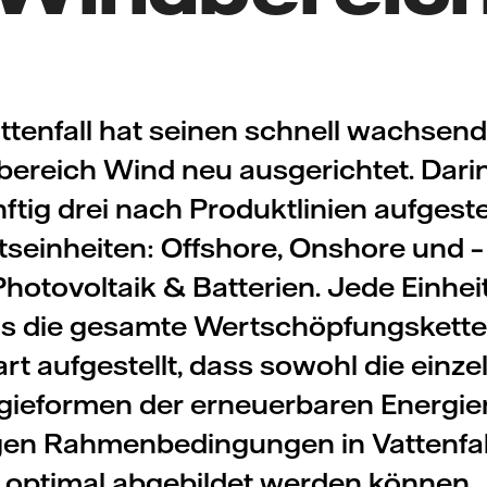
ttenfall hat seinen schnell wachsen
ereich Wind neu ausgerichtet. Dari
ftig drei nach Produktlinien aufgeste
seinheiten: Offshore, Onshore und –
Photovoltaik & Batterien. Jede Einheit
ils die gesamte Wertschöpfungskette 
art aufgestellt, dass sowohl die einze
ieformen der erneuerbaren Energie
igen Rahmenbedingungen in Vattenfa
optimal abgebildet werden können.