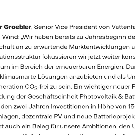
r Groebler
, Senior Vice President von Vattenfa
 Wind: „Wir haben bereits zu Jahresbeginn d
schäft an zu erwartende Marktentwicklungen 
tionsstruktur fokussieren wir jetzt weiter ko
um im Bereich der erneuerbaren Energien. Dam
ll, klimasmarte Lösungen anzubieten und als 
eneration CO
-frei zu sein. Ein wichtiger neuer 
2
ildung der Geschäftseinheit Photovoltaik & Bat
en zwei Jahren Investitionen in Höhe von 150
nlagen, dezentrale PV und neue Batterieprojek
st auch ein Beleg für unsere Ambitionen, de