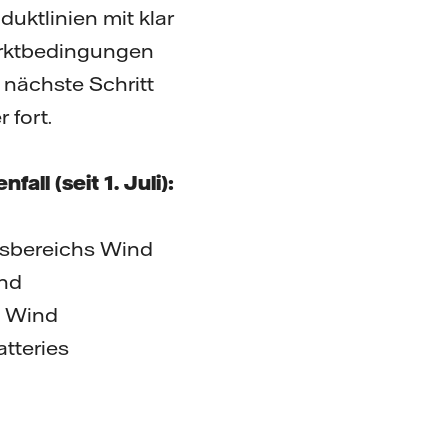
uktlinien mit klar
Marktbedingungen
 nächste Schritt
 fort.
l (seit 1. Juli):
ftsbereichs Wind
ind
e Wind
atteries