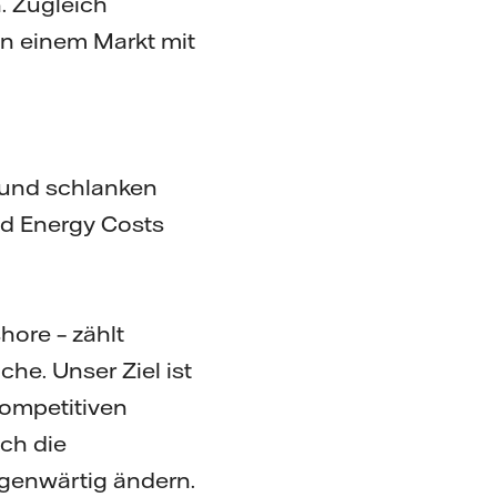
. Zugleich
in einem Markt mit
 und schlanken
ed Energy Costs
ore – zählt
he. Unser Ziel ist
kompetitiven
ich die
genwärtig ändern.