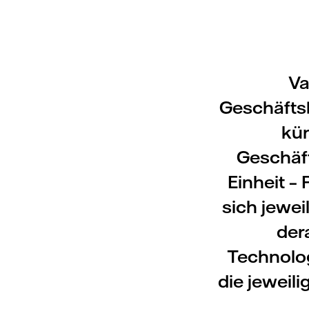
Va
Geschäftsb
kün
Geschäft
Einheit – 
sich jewe
der
Technolog
die jeweil