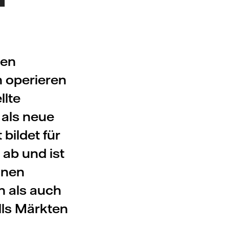
den
n operieren
llte
 als neue
 bildet für
ab und ist
lnen
n als auch
lls Märkten