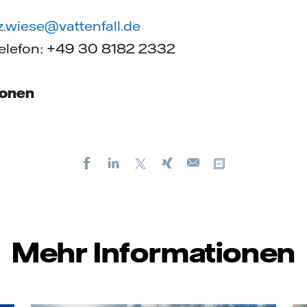
z.wiese@vattenfall.de
Telefon: +49 30 8182 2332
ionen
Facebook
LinkedIn
X
Xing
Kopiere URL
E-
mail
Mehr Informationen