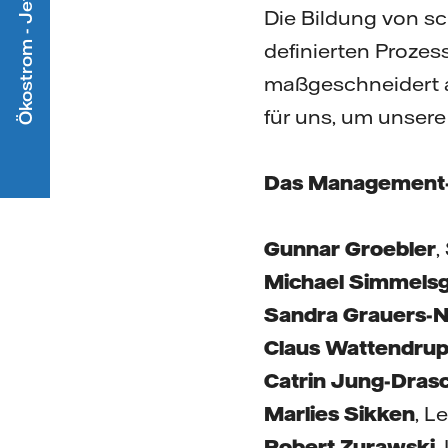
Ökostrom - Jetzt mitmachen
Die Bildung von sc
definierten Prozes
maßgeschneidert an
für uns, um unsere 
Das Management-Te
Gunnar Groebler
,
Michael Simmels
Sandra Grauers-N
Claus Wattendru
Catrin Jung-Drasc
Marlies Sikken
, L
Robert Zurawski
,