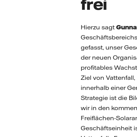
frei
Hierzu sagt
Gunna
Geschäftsbereichs
gefasst, unser Ge
der neuen Organisa
profitables Wachst
Ziel von Vattenfa
innerhalb einer G
Strategie ist die B
wir in den kommend
Freiflächen-Solara
Geschäftseinheit i