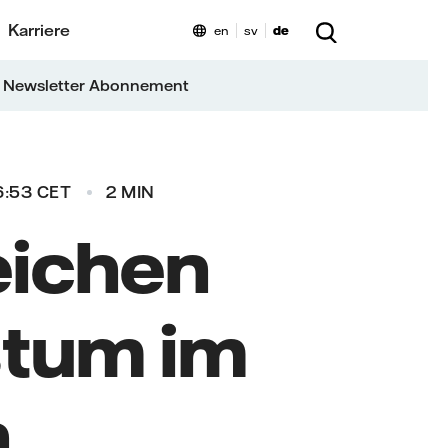
Karriere
en
sv
de
 Newsletter Abonnement
6:53 CET
2 MIN
Weichen
stum im
h