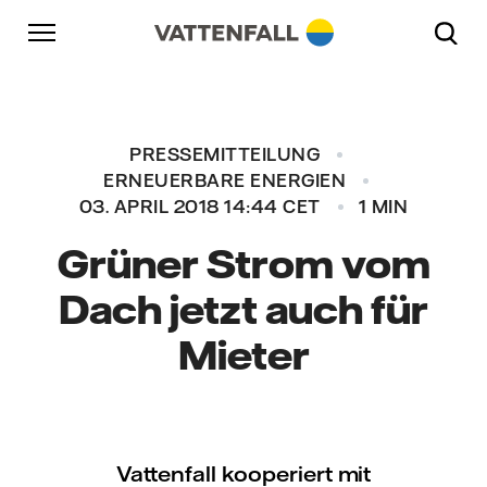
Überspringen
Zurück zur Hauptnavigation
Gehe zur Fußzeile
Zurück zur Hauptnavigation
PRESSEMITTEILUNG
ERNEUERBARE ENERGIEN
03. APRIL 2018 14:44 CET
1 MIN
Grüner Strom vom
Dach jetzt auch für
Mieter
Vattenfall kooperiert mit