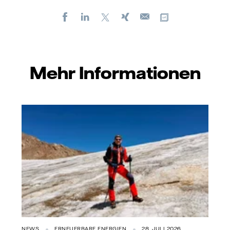
Facebook
LinkedIn
X
Xing
Kopiere URL
E-
mail
Mehr Informationen
NEWS
ERNEUERBARE ENERGIEN
28. JULI 2026