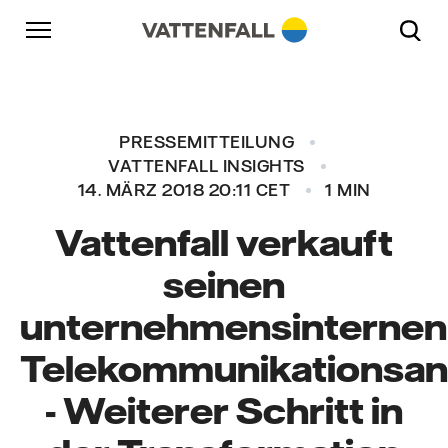
Überspringen
Zurück zur Hauptnavigation
Gehe zur Fußzeile
Zurück zur Hauptnavigation
PRESSEMITTEILUNG
VATTENFALL INSIGHTS
14. MÄRZ 2018 20:11 CET
1 MIN
Vattenfall verkauft
seinen
unternehmensinternen
Telekommunikationsan
- Weiterer Schritt in