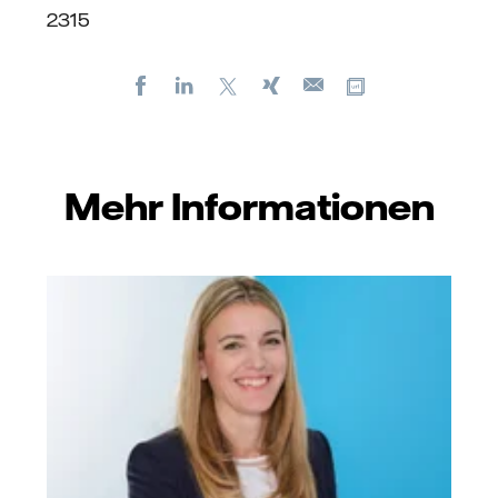
2315
Facebook
LinkedIn
X
Xing
Kopiere URL
E-
mail
Mehr Informationen