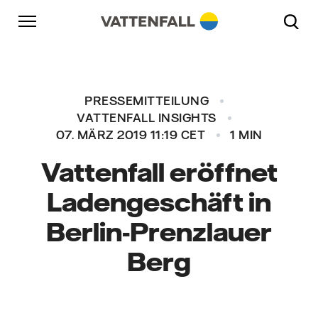
Überspringen
Zurück zur Hauptnavigation
Gehe zur Fußzeile
Zurück zur Hauptnavigation
PRESSEMITTEILUNG
VATTENFALL INSIGHTS
07. MÄRZ 2019 11:19 CET
1 MIN
Vattenfall eröffnet
Ladengeschäft in
Berlin-Prenzlauer
Berg