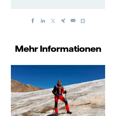
Facebook
LinkedIn
X
Xing
Kopiere URL
E-
mail
Mehr Informationen