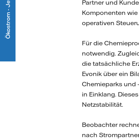
Ökostrom - Jetzt mitmachen
Partner und Kunden
Komponenten wie e
operativen Steueru
Für die Chemiepro
notwendig. Zuglei
die tatsächliche E
Evonik über ein B
Chemieparks und -
in Einklang. Diese
Netzstabilität.
Beobachter rechne
nach Strompartner