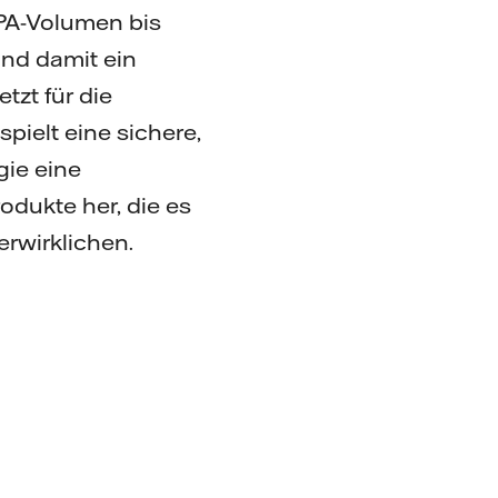
PA-Volumen bis
nd damit ein
tzt für die
pielt eine sichere,
ie eine
odukte her, die es
rwirklichen.