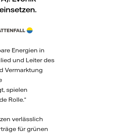
einsetzen.
are Energien in
lied und Leiter des
und Vermarktung
e
t, spielen
e Rolle.“
tzen verlässlich
träge für grünen