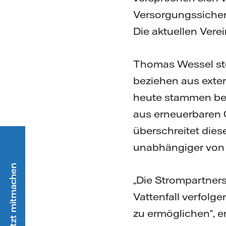
Versorgungssicherh
Die aktuellen Vere
Thomas Wessel stel
beziehen aus exte
heute stammen bei
aus erneuerbaren Q
überschreitet dies
unabhängiger von f
„Die Strompartnersc
Vattenfall verfolg
zu ermöglichen“, e