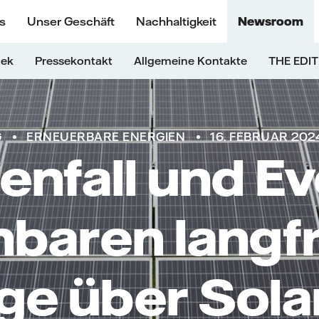
s
Unser Geschäft
Nachhaltigkeit
Newsroom
hek
Pressekontakt
Allgemeine Kontakte
THE EDIT
G
ERNEUERBARE ENERGIEN
16. FEBRUAR 202
enfall und E
nbaren langfr
ge über Sol