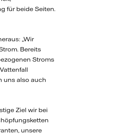
 für beide Seiten.
heraus: „Wir
trom. Bereits
 bezogenen Stroms
attenfall
en uns also auch
tige Ziel wir bei
schöpfungsketten
ranten, unsere