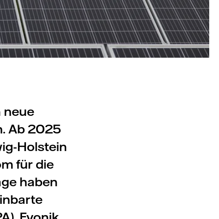
 neue
n. Ab 2025
wig-Holstein
m für die
räge haben
inbarte
A). Evonik