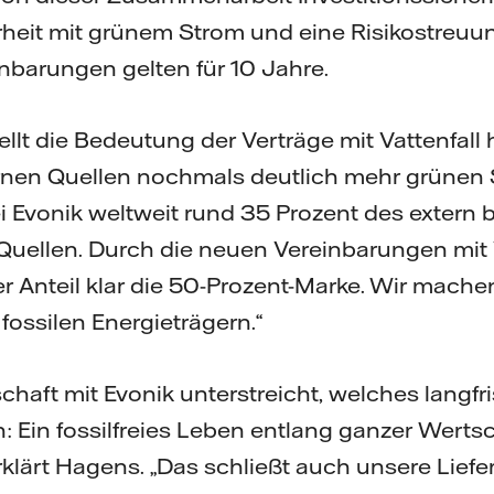
eit mit grünem Strom und eine Risikostreuung
inbarungen gelten für 10 Jahre.
lt die Bedeutung der Verträge mit Vattenfall 
rnen Quellen nochmals deutlich mehr grünen S
 Evonik weltweit rund 35 Prozent des extern
uellen. Durch die neuen Vereinbarungen mit V
er Anteil klar die 50-Prozent-Marke. Wir mach
ossilen Energieträgern.“
haft mit Evonik unterstreicht, welches langfris
en: Ein fossilfreies Leben entlang ganzer Wert
rklärt Hagens. „Das schließt auch unsere Liefe