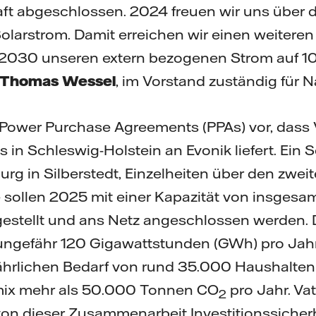
ft abgeschlossen. 2024 freuen wir uns über d
Solarstrom. Damit erreichen wir einen weiteren
 2030 unseren extern bezogenen Strom auf 1
Thomas Wessel
, im Vorstand zuständig für N
Power Purchase Agreements (PPAs) vor, dass 
 in Schleswig-Holstein an Evonik liefert. Ein S
urg in Silberstedt, Einzelheiten über den zwei
ie sollen 2025 mit einer Kapazität von insges
estellt und ans Netz angeschlossen werden. 
gefähr 120 Gigawattstunden (GWh) pro Jahr
ährlichen Bedarf von rund 35.000 Haushalten
ix mehr als 50.000 Tonnen CO
pro Jahr. Vat
2
on dieser Zusammenarbeit Investitionssicherh