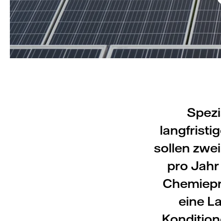
Spez
langfrist
sollen zwei
pro Jahr
Chemiepro
eine L
Kondition