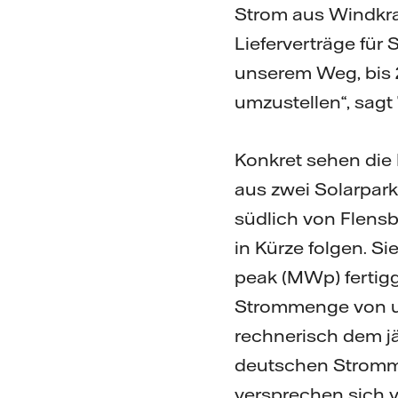
Strom aus Windkra
Lieferverträge für 
unserem Weg, bis
umzustellen“, sagt
Konkret sehen die 
aus zwei Solarparks
südlich von Flensb
in Kürze folgen. S
peak (MWp) fertigg
Strommenge von un
rechnerisch dem j
deutschen Stromm
versprechen sich v