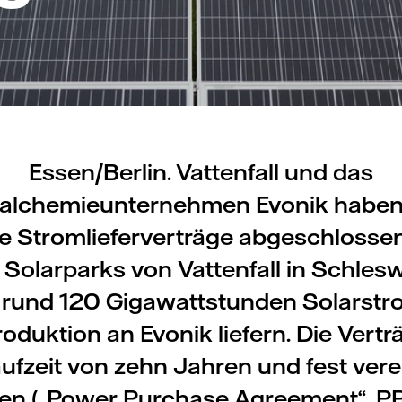
Essen/Berlin. Vattenfall und das
ialchemieunternehmen Evonik haben
ige Stromlieferverträge abgeschlosse
 Solarparks von Vattenfall in Schles
 rund 120 Gigawattstunden Solarstro
duktion an Evonik liefern. Die Vert
aufzeit von zehn Jahren und fest vere
en („Power Purchase Agreement“, PP