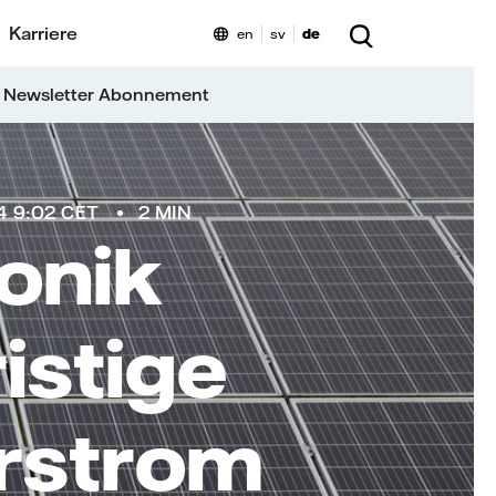
Karriere
en
sv
de
 Newsletter Abonnement
4 9:02 CET
2 MIN
vonik
istige
arstrom