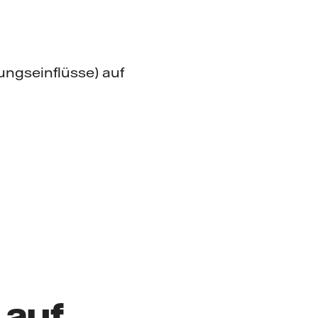
ngseinflüsse) auf
 auf