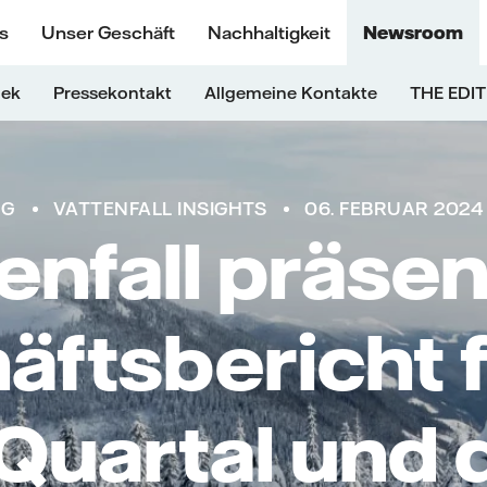
s
Unser Geschäft
Nachhaltigkeit
Newsroom
hek
Pressekontakt
Allgemeine Kontakte
THE EDIT
NG
VATTENFALL INSIGHTS
06. FEBRUAR 2024
enfall präsen
äftsbericht f
 Quartal und 