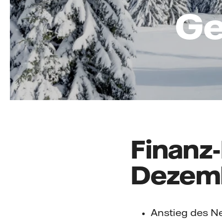
Ge
Finanz-
Dezem
Anstieg des N