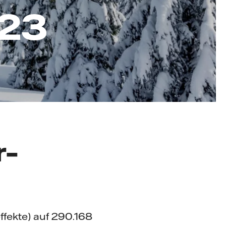
023
r–
fekte) auf 290.168