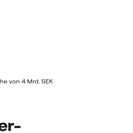
öhe von 4 Mrd. SEK
er–