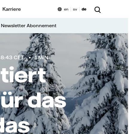
Karriere
en
sv
de
 Newsletter Abonnement
 8:43 CET
1 MIN
tiert
ür das
das