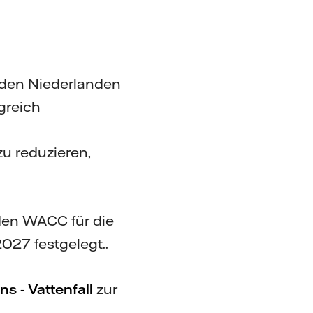
 den Niederlanden
greich
zu reduzieren,
den WACC für die
027 festgelegt..
ns - Vattenfall
zur