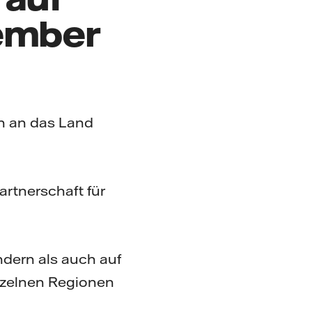
zember
n an das Land
artnerschaft für
dern als auch auf
nzelnen Regionen