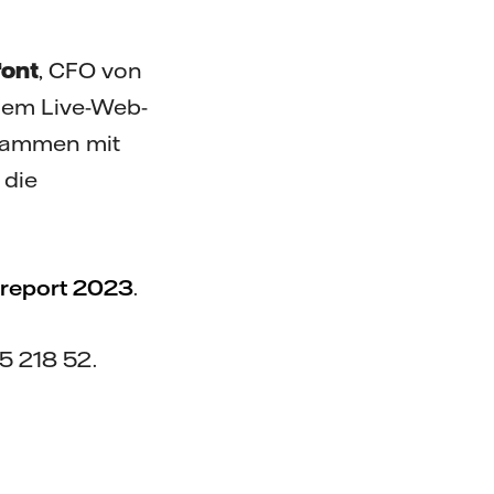
font
, CFO von
inem Live-Web-
sammen mit
 die
d report 2023
.
5 218 52.