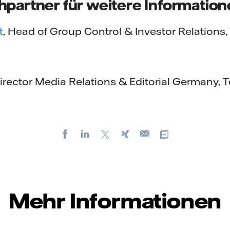
hpartner für weitere Information
t
, Head of Group Control & Investor Relations,
Director Media Relations & Editorial Germany, 
Facebook
LinkedIn
X
Xing
Kopiere URL
E-
mail
Mehr Informationen