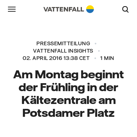
Überspringen
Zurück zur Hauptnavigation
Gehe zur Fußzeile
Zurück zur Hauptnavigation
PRESSEMITTEILUNG
VATTENFALL INSIGHTS
02. APRIL 2016 13:38 CET
1 MIN
Am Montag beginnt
der Frühling in der
Kältezentrale am
Potsdamer Platz