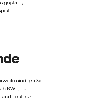
es geplant,
piel
nde
erweile sind große
uch RWE, Eon,
 und Enel aus