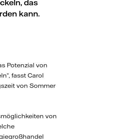
ckeln, das
erden kann.
as Potenzial von
n“, fasst Carol
ngszeit von Sommer
möglichkeiten von
elche
rgiegroßhandel