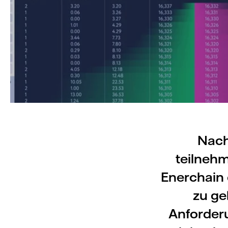
Nach
teilneh
Enerchain 
zu ge
Anforderu