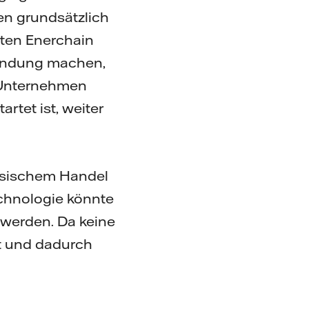
n grundsätzlich
llten Enerchain
wendung machen,
m Unternehmen
rtet ist, weiter
hysischem Handel
chnologie könnte
 werden. Da keine
t und dadurch