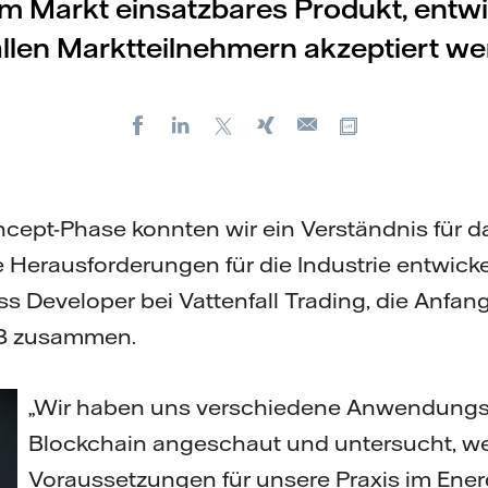
m Markt einsatzbares Produkt, entwi
llen Marktteilnehmern akzeptiert w
Facebook
LinkedIn
X
Xing
Kopiere URL
E-
mail
oncept-Phase konnten wir ein Verständnis für d
 Herausforderungen für die Industrie entwickel
ss Developer bei Vattenfall Trading, die Anfa
18 zusammen.
„Wir haben uns verschiedene Anwendungs
Blockchain angeschaut und untersucht, w
Voraussetzungen für unsere Praxis im Ene