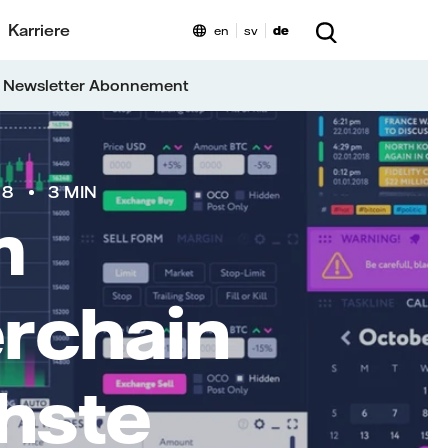
Karriere
en
sv
de
 Newsletter Abonnement
18
3 MIN
m
erchain
chste