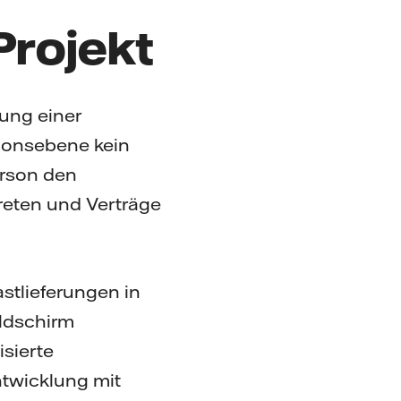
Projekt
dung einer
tionsebene kein
erson den
reten und Verträge
stlieferungen in
ldschirm
sierte
ntwicklung mit