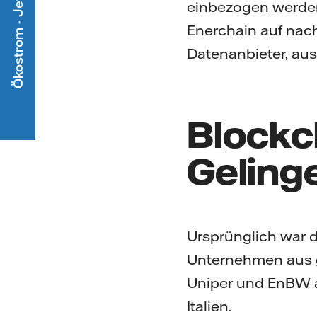
Ökostrom - Jetzt mitmachen
einbezogen werden,“
Enerchain auf nach
Datenanbieter, aus
Blockc
Geling
Ursprünglich war d
Unternehmen aus g
Uniper und EnBW a
Italien.