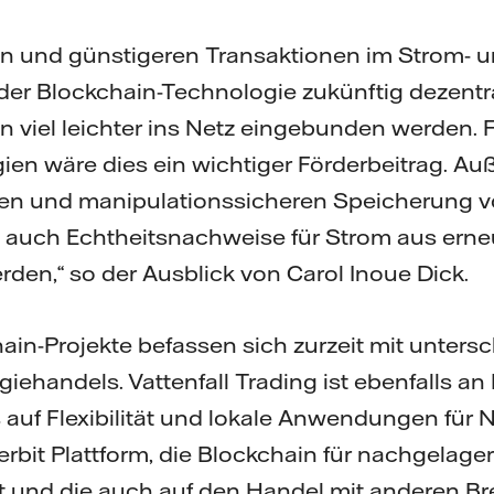
ren und günstigeren Transaktionen im Strom-
der Blockchain-Technologie zukünftig dezentr
 viel leichter ins Netz eingebunden werden.
ien wäre dies ein wichtiger Förderbeitrag. A
alen und manipulationssicheren Speicherung 
 auch Echtheitsnachweise für Strom aus erne
rden,“ so der Ausblick von Carol Inoue Dick.
ain-Projekte befassen sich zurzeit mit unters
ehandels. Vattenfall Trading ist ebenfalls an 
us auf Flexibilität und lokale Anwendungen für
erbit Plattform, die Blockchain für nachgelage
t und die auch auf den Handel mit anderen Br