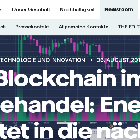
s
Unser Geschäft
Nachhaltigkeit
Newsroom
hek
Pressekontakt
Allgemeine Kontakte
THE EDIT
TECHNOLOGIE UND INNOVATION
06. AUGUST 20
Blockchain i
ehandel: En
tet in die nä