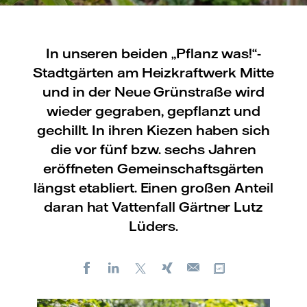
In unseren beiden „Pflanz was!“-
Stadtgärten am Heizkraftwerk Mitte
und in der Neue Grünstraße wird
wieder gegraben, gepflanzt und
gechillt. In ihren Kiezen haben sich
die vor fünf bzw. sechs Jahren
eröffneten Gemeinschaftsgärten
längst etabliert. Einen großen Anteil
daran hat Vattenfall Gärtner Lutz
Lüders.
Facebook
LinkedIn
X
Xing
Kopiere URL
E-
mail