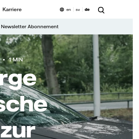
Karriere
en
sv
de
 Newsletter Abonnement
1 MIN
arge
sche
zur