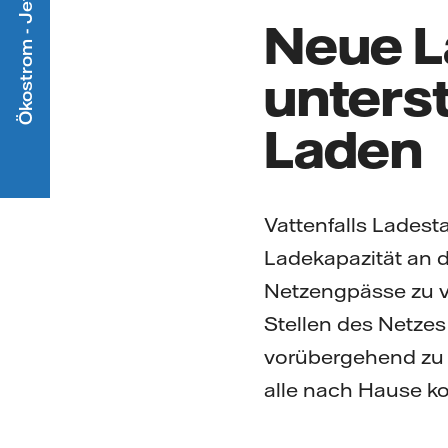
Ökostrom - Jetzt mitmachen
Neue L
unters
Laden
Vattenfalls Ladest
Ladekapazität an 
Netzengpässe zu ve
Stellen des Netze
vorübergehend zu h
alle nach Hause 