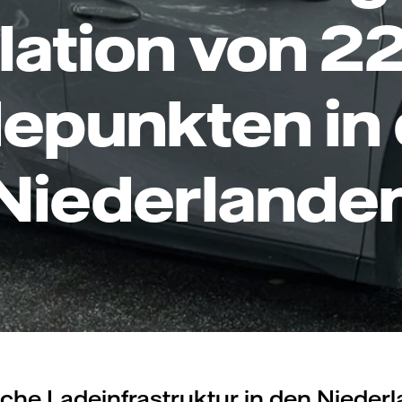
llation von 
epunkten in
Niederlande
liche Ladeinfrastruktur in den Nieder