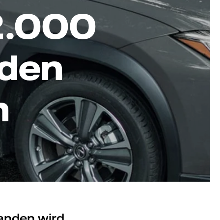
22.000
 den
n
landen wird