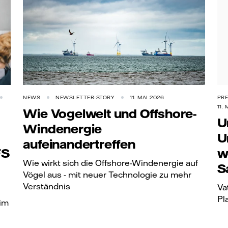
NEWS
NEWSLETTER-STORY
11. MAI 2026
PRE
11.
Wie Vogelwelt und Offshore-
U
Windenergie
U
aufeinandertreffen
FS
w
Wie wirkt sich die Offshore-Windenergie auf
S
Vögel aus - mit neuer Technologie zu mehr
Verständnis
Va
Pl
eim