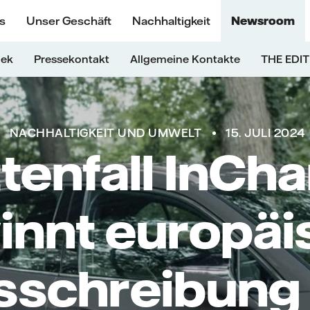
s
Unser Geschäft
Nachhaltigkeit
Newsroom
hek
Pressekontakt
Allgemeine Kontakte
THE EDIT
NACHHALTIGKEIT UND UMWELT
15. JULI 2024
tenfall InCh
innt europäi
sschreibung 