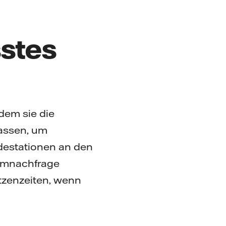
stes
dem sie die
passen, um
adestationen an den
romnachfrage
tzenzeiten, wenn