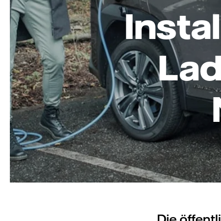
Insta
Lad
Die öffent