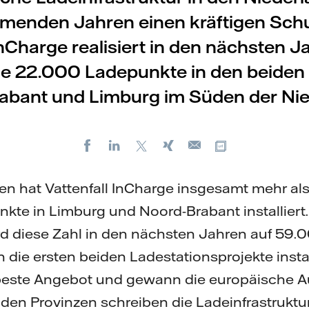
menden Jahren einen kräftigen Schu
InCharge realisiert in den nächsten J
he 22.000 Ladepunkte in den beiden
abant und Limburg im Süden der Nie
Facebook
LinkedIn
X
Xing
Kopiere URL
E-
mail
ren hat Vattenfall InCharge insgesamt mehr al
nkte in Limburg und Noord-Brabant installiert
d diese Zahl in den nächsten Jahren auf 59.0
h die ersten beiden Ladestationsprojekte install
 beste Angebot und gewann die europäische A
eiden Provinzen schreiben die Ladeinfrastruktu