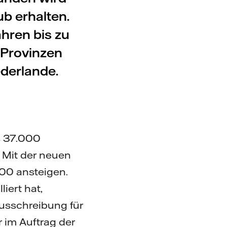
b erhalten.
ahren bis zu
 Provinzen
derlande.
s 37.000
. Mit der neuen
00 ansteigen.
iert hat,
usschreibung für
r im Auftrag der