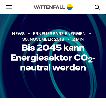
Überspringen
Zurück zur Hauptnavigation
Gehe zur Fußzeile
Zurück zur Hauptnavigation
NEWS
ERNEUERBARE ENERGIEN
30. NOVEMBER 2018
2 MIN
Bis 2045 kann
Energiesektor
CO
-
2
neutral werden