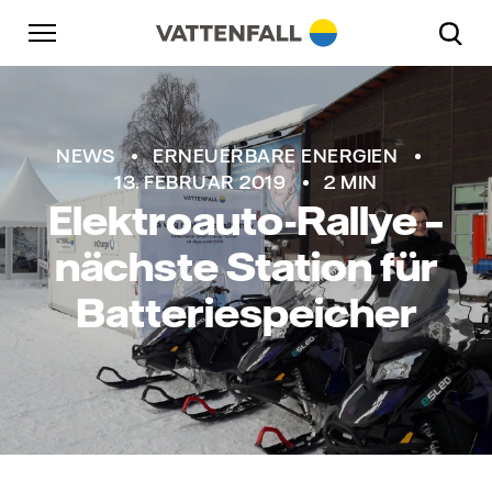
Überspringen
Zurück zur Hauptnavigation
Gehe zur Fußzeile
Zurück zur Hauptnavigation
NEWS
ERNEUERBARE ENERGIEN
13. FEBRUAR 2019
2 MIN
Elektroauto-Rallye –
nächste Station für
Batteriespeicher