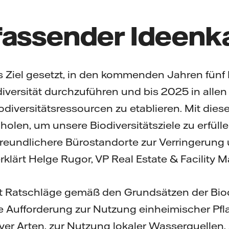
fassender Ideenk
 Ziel gesetzt, in den kommenden Jahren fünf P
iversität durchzuführen und bis 2025 in alle
diversitätsressourcen zu etablieren. Mit die
 holen, um unsere Biodiversitätsziele zu erfüll
afreundlichere Bürostandorte zur Verringerung
erklärt Helge Rugor, VP Real Estate & Facility
t Ratschläge gemäß den Grundsätzen der Biodi
e Aufforderung zur Nutzung einheimischer Pfl
er Arten, zur Nutzung lokaler Wasserquellen,