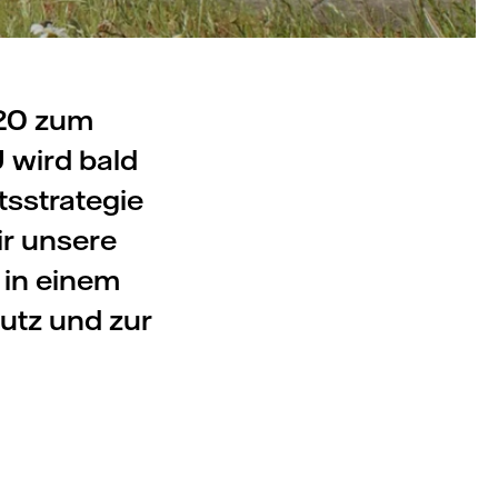
020 zum
U wird bald
tsstrategie
r unsere
 in einem
hutz und zur