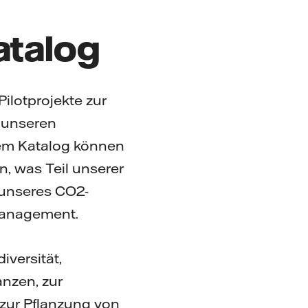
atalog
ilotprojekte zur
n unseren
sem Katalog können
en, was Teil unserer
 unseres CO2-
 Management.
versität,
anzen, zur
 zur Pflanzung von