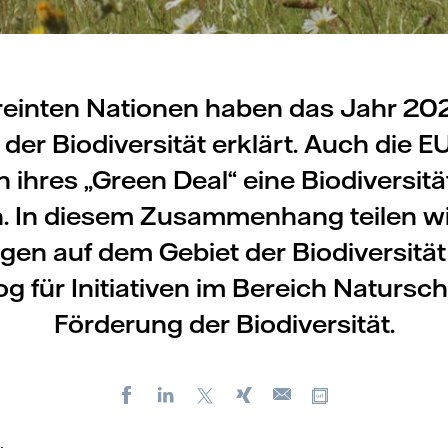
reinten Nationen haben das Jahr 2
der Biodiversität erklärt. Auch die E
ihres „Green Deal“ eine Biodiversitä
n. In diesem Zusammenhang teilen wi
gen auf dem Gebiet der Biodiversität
g für Initiativen im Bereich Natursc
Förderung der Biodiversität.
Facebook
LinkedIn
X
Xing
Kopiere URL
E-
mail