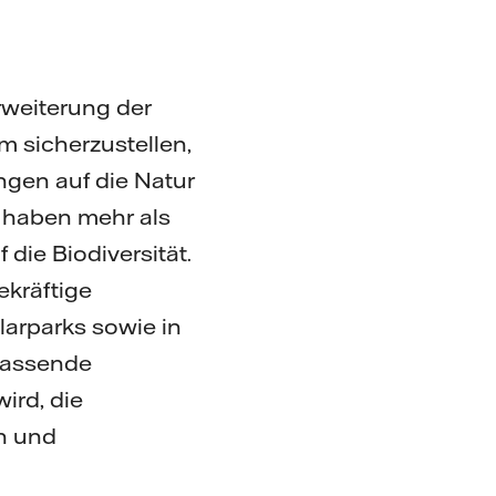
Erweiterung der
 sicherzustellen,
ngen auf die Natur
r haben mehr als
die Biodiversität.
ekräftige
arparks sowie in
mfassende
ird, die
en und