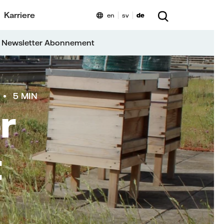
Karriere
en
sv
de
 Newsletter Abonnement
5 MIN
r
t