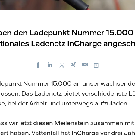
ben den Ladepunkt Nummer 15.000 
ationales Ladenetz InCharge angesch
Facebook
LinkedIn
X
Xing
Kopiere URL
E-
mail
depunkt Nummer 15.000 an unser wachsende
ossen. Das Ladenetz bietet verschiedenste 
, bei der Arbeit und unterwegs aufzuladen.
 dass wir jetzt diesen Meilenstein zusammen m
rt haben. Vattenfall hat InCharge vor drei Jahr