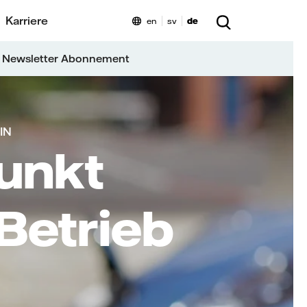
Karriere
en
sv
de
 Newsletter Abonnement
IN
unkt
Betrieb