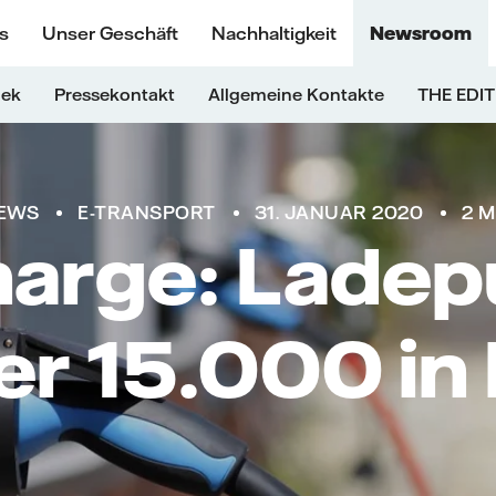
s
Unser Geschäft
Nachhaltigkeit
Newsroom
hek
Pressekontakt
Allgemeine Kontakte
THE EDIT
EWS
E-TRANSPORT
31. JANUAR 2020
2 M
harge: Ladep
 15.000 in 