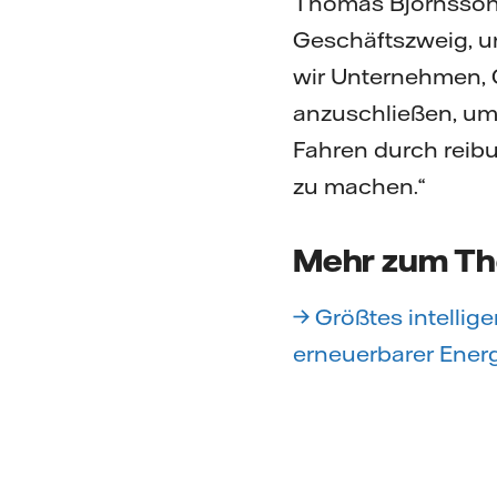
Thomas Björnsson s
Geschäftszweig, u
wir Unternehmen, O
anzuschließen, um
Fahren durch reibu
zu machen.“
Mehr zum T
→ Größtes intellig
erneuerbarer Ener