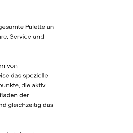
gesamte Palette an
re, Service und
ern von
se das spezielle
nkte, die aktiv
fladen der
d gleichzeitig das