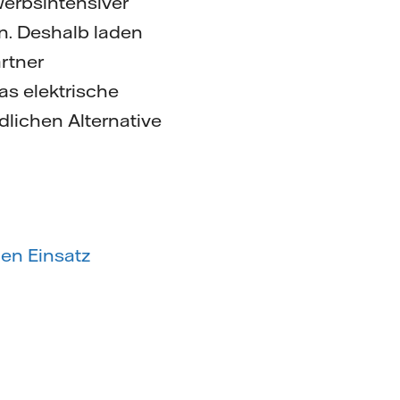
werbsintensiver
n. Deshalb laden
rtner
s elektrische
lichen Alternative
den Einsatz