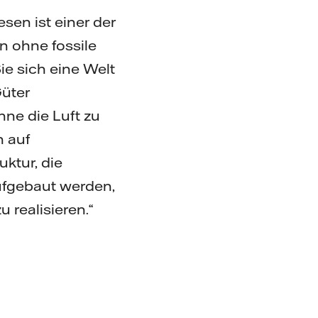
esen ist einer der
n ohne fossile
ie sich eine Welt
Güter
hne die Luft zu
n auf
ktur, die
aufgebaut werden,
 realisieren.“