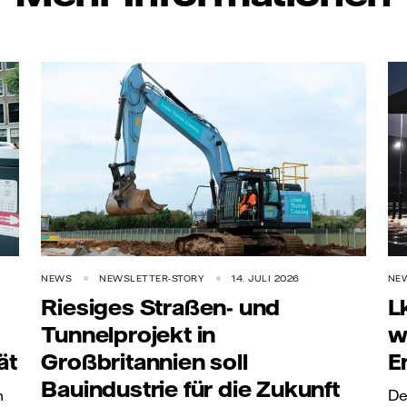
NEWS
NEWSLETTER-STORY
14. JULI 2026
NE
Riesiges Straßen- und
L
Tunnelprojekt in
w
ät
Großbritannien soll
E
Bauindustrie für die Zukunft
n
De