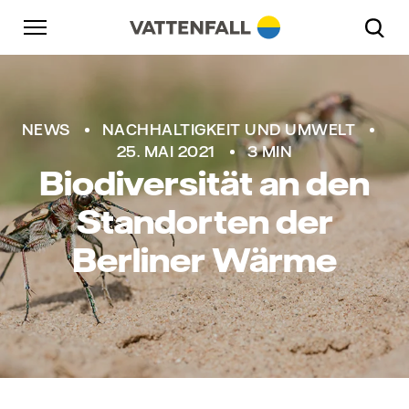
Überspringen
Zurück zur Hauptnavigation
Gehe zur Fußzeile
Zurück zur Hauptnavigation
NEWS
NACHHALTIGKEIT UND UMWELT
25. MAI 2021
3 MIN
Biodiversität an den
Standorten der
Berliner Wärme