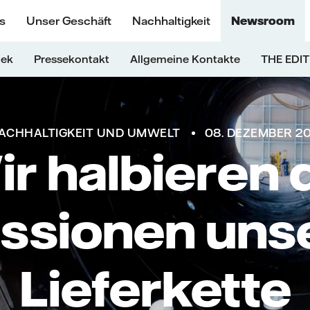
s
Unser Geschäft
Nachhaltigkeit
Newsroom
hek
Pressekontakt
Allgemeine Kontakte
THE EDIT
ACHHALTIGKEIT UND UMWELT
08. DEZEMBER 20
r halbieren 
ssionen uns
Lieferkette