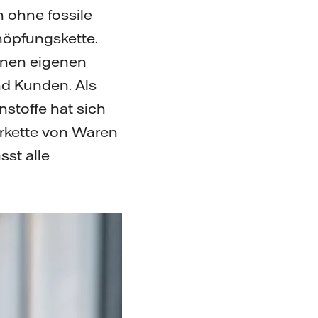
n ohne fossile
höpfungskette.
einen eigenen
nd Kunden. Als
nstoffe hat sich
ferkette von Waren
sst alle