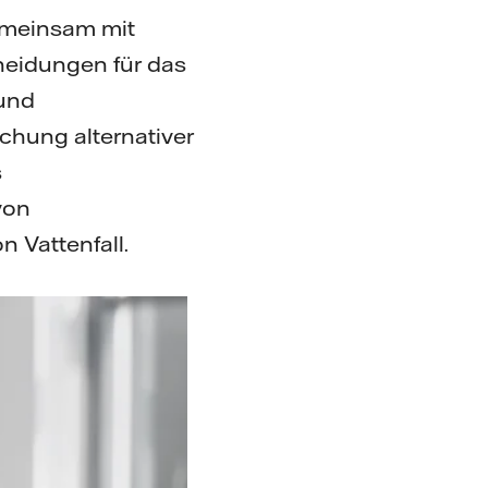
gemeinsam mit
cheidungen für das
 und
hung alternativer
s
von
n Vattenfall.