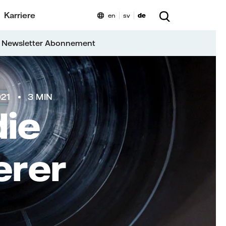
Karriere
en
sv
de
 Newsletter Abonnement
21
3 MIN
die
erer