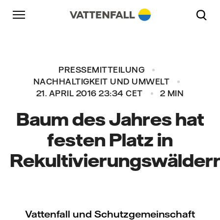
Überspringen
Zurück zur Hauptnavigation
Gehe zur Fußzeile
Zurück zur Hauptnavigation
PRESSEMITTEILUNG
NACHHALTIGKEIT UND UMWELT
21. APRIL 2016 23:34 CET
2 MIN
Baum des Jahres hat
festen Platz in
Rekultivierungswälder
Vattenfall und Schutzgemeinschaft