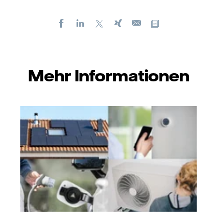
Facebook
LinkedIn
X
Xing
Kopiere URL
E-
mail
Mehr Informationen