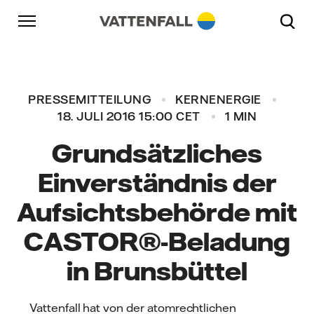
Überspringen
Zurück zur Hauptnavigation
Gehe zur Fußzeile
Zurück zur Hauptnavigation
PRESSEMITTEILUNG
KERNENERGIE
18. JULI 2016 15:00 CET
1 MIN
Grundsätzliches
Einverständnis der
Aufsichtsbehörde mit
CASTOR®-Beladung
in Brunsbüttel
Vattenfall hat von der atomrechtlichen