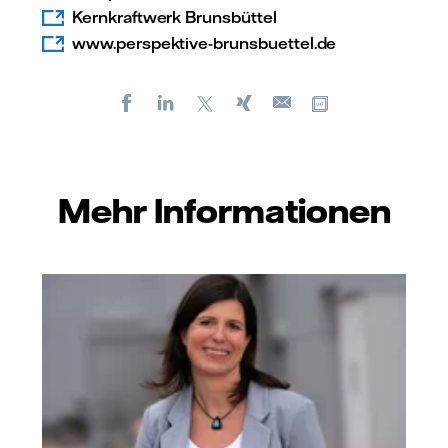
Kernkraftwerk Brunsbüttel
www.perspektive-brunsbuettel.de
Facebook
LinkedIn
X
Xing
Kopiere URL
E-
mail
Mehr Informationen