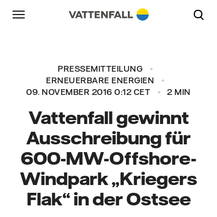
Überspringen
Zurück zur Hauptnavigation
Gehe zur Fußzeile
Zurück zur Hauptnavigation
PRESSEMITTEILUNG
ERNEUERBARE ENERGIEN
09. NOVEMBER 2016 0:12 CET
2 MIN
Vattenfall gewinnt
Ausschreibung für
600-MW-Offshore-
Windpark „Kriegers
Flak“ in der Ostsee