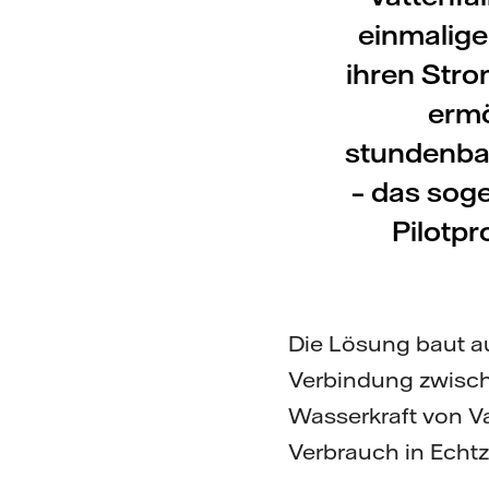
einmalige
ihren Stro
ermö
stundenbas
– das sog
Pilotpr
Die Lösung baut auf
Verbindung zwisch
Wasserkraft von Va
Verbrauch in Echtz