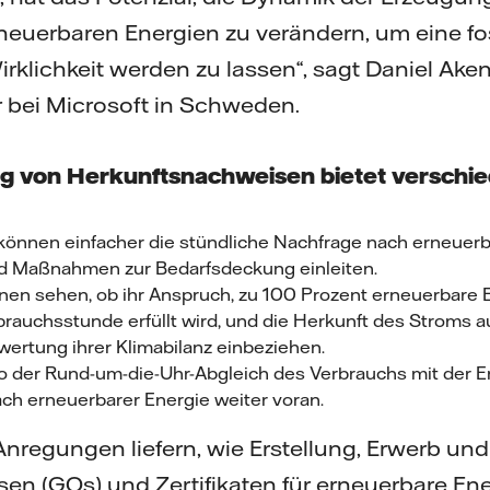
euerbaren Energien zu verändern, um eine fos
Wirklichkeit werden zu lassen“, sagt Daniel Ake
 bei Microsoft in Schweden.
g von Herkunftsnachweisen bietet verschie
können einfacher die stündliche Nachfrage nach erneuerb
d Maßnahmen zur Bedarfsdeckung einleiten.
n sehen, ob ihr Anspruch, zu 100 Prozent erneuerbare En
brauchsstunde erfüllt wird, und die Herkunft des Stroms 
wertung ihrer Klimabilanz einbeziehen.
so der Rund-um-die-Uhr-Abgleich des Verbrauchs mit der E
ch erneuerbarer Energie weiter voran.
nregungen liefern, wie Erstellung, Erwerb un
en (GOs) und Zertifikaten für erneuerbare E