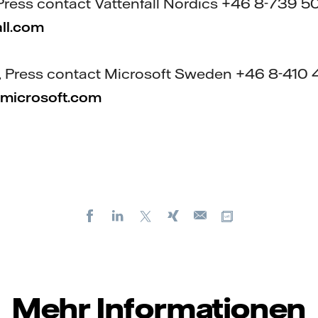
 Press contact Vattenfall Nordics +46 8-739 50
ll.com
, Press contact Microsoft Sweden +46 8-410
microsoft.com
Facebook
LinkedIn
X
Xing
Kopiere URL
E-
mail
Mehr Informationen