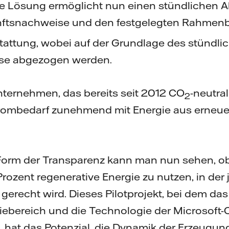
ue Lösung ermöglicht nun einen stündlichen 
nftsnachweise und den festgelegten Rahmen
stattung, wobei auf der Grundlage des stündli
se abgezogen werden.
Unternehmen, das bereits seit 2012 CO
-neutra
2
rombedarf zunehmend mit Energie aus erneue
 Form der Transparenz kann man nun sehen, 
rozent regenerative Energie zu nutzen, in der 
gerecht wird. Dieses Pilotprojekt, bei dem d
giebereich und die Technologie der Microsoft
 hat das Potenzial, die Dynamik der Erzeugun