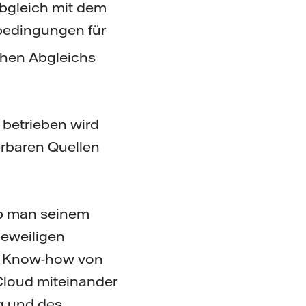
Abgleich mit dem
bedingungen für
chen Abgleichs
l betrieben wird
rbaren Quellen
ob man seinem
jeweiligen
as Know-how von
-Cloud miteinander
g und des