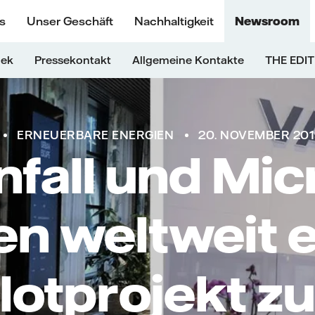
s
Unser Geschäft
Nachhaltigkeit
Newsroom
hek
Pressekontakt
Allgemeine Kontakte
THE EDIT
ERNEUERBARE ENERGIEN
20. NOVEMBER 201
nfall und Mic
en weltweit 
ilotprojekt z