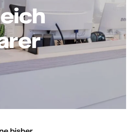
leich
arer
ne bisher