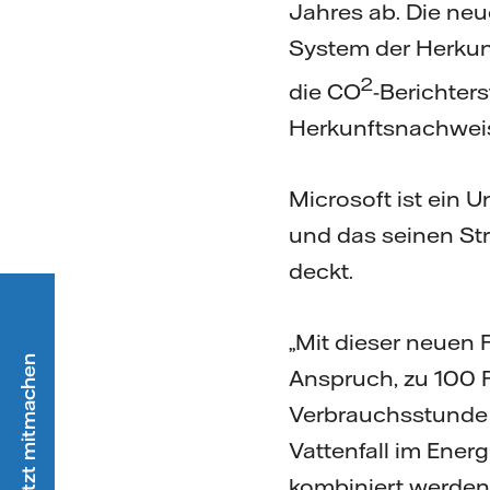
Jahres ab. Die ne
System der Herku
2
die CO
-Berichter
Herkunftsnachwei
Microsoft ist ein 
und das seinen St
deckt.
„Mit dieser neuen
Anspruch, zu 100 P
Verbrauchsstunde 
Vattenfall im Ener
kombiniert werden,