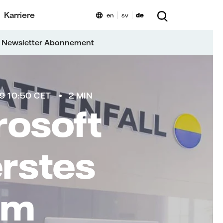
Karriere
en
sv
de
 Newsletter Abonnement
9 10:50 CET
2 MIN
rosoft
erstes
um