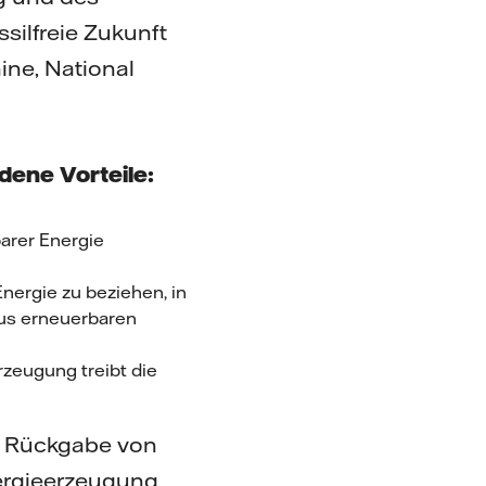
silfreie Zukunft
nine, National
dene Vorteile:
arer Energie
ergie zu beziehen, in
aus erneuerbaren
rzeugung treibt die
d Rückgabe von
nergieerzeugung