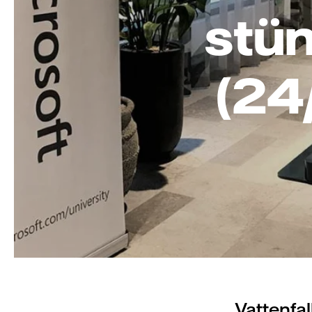
stün
(24
Vattenfa