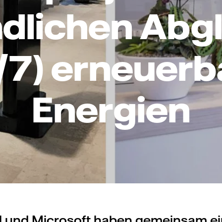
dlichen Abg
/7) erneuerb
Energien
ll und Microsoft haben gemeinsam ei