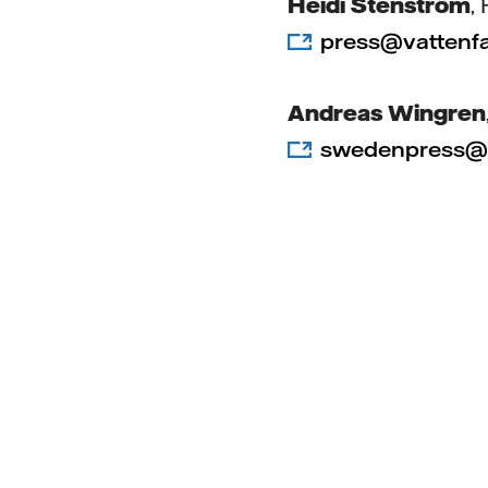
Heidi Stenström
,
press@vattenfa
Andreas Wingren
swedenpress@