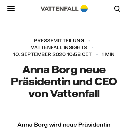
Überspringen
Zurück zur Hauptnavigation
Gehe zur Fußzeile
Zurück zur Hauptnavigation
PRESSEMITTEILUNG
VATTENFALL INSIGHTS
10. SEPTEMBER 2020 10:58 CET
1 MIN
Anna Borg neue
Präsidentin und CEO
von Vattenfall
Anna Borg wird neue Präsidentin