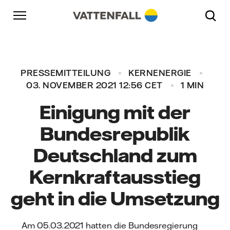
Überspringen
Zurück zur Hauptnavigation
Gehe zur Fußzeile
Zurück zur Hauptnavigation
PRESSEMITTEILUNG
KERNENERGIE
03. NOVEMBER 2021 12:56 CET
1 MIN
Einigung mit der
Bundesrepublik
Deutschland zum
Kernkraftausstieg
geht in die Umsetzung
Am 05.03.2021 hatten die Bundesregierung