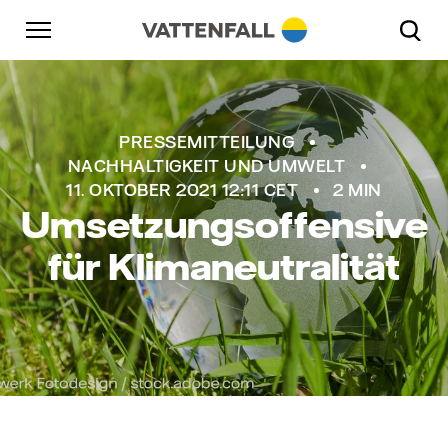
Überspringen
Zurück zur Hauptnavigation
Gehe zur Fußzeile
Zurück zur Hauptnavigation
PRESSEMITTEILUNG
NACHHALTIGKEIT UND UMWELT
11. OKTOBER 2021 12:11 CET
2 MIN
Umsetzungsoffensive
für Klimaneutralität