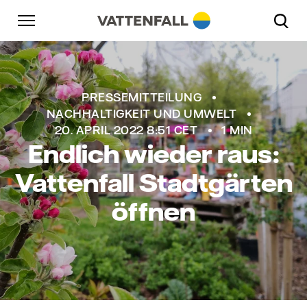
Überspringen
Zurück zur Hauptnavigation
Gehe zur Fußzeile
Zurück zur Hauptnavigation
PRESSEMITTEILUNG
NACHHALTIGKEIT UND UMWELT
20. APRIL 2022 8:51 CET
1 MIN
Endlich wieder raus:
Vattenfall Stadtgärten
öffnen