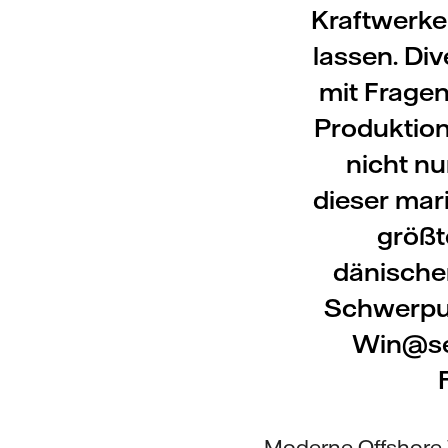
Kraftwerke
lassen. Di
mit Frage
Produktion
nicht nu
dieser mar
größt
dänischen
Schwerpun
Win@sea
Moderne Offshore-