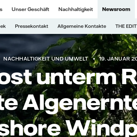
s
Unser Geschäft
Nachhaltigkeit
Newsroom
hek
Pressekontakt
Allgemeine Kontakte
THE EDIT
NACHHALTIGKEIT UND UMWELT
19. JANUAR 2
st unterm R
te Algenernt
shore Wind