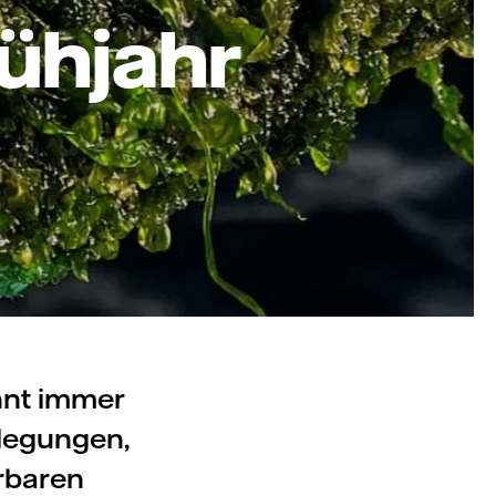
rühjahr
nnt immer
legungen,
erbaren