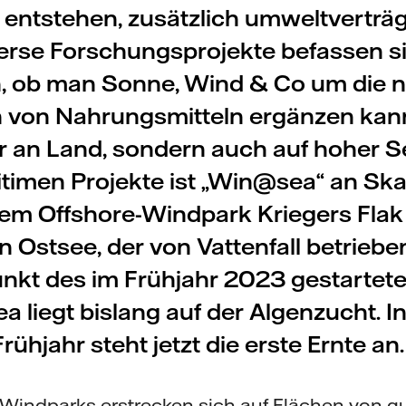
 entstehen, zusätzlich umweltverträg
verse Forschungsprojekte befassen s
n, ob man Sonne, Wind & Co um die n
 von Nahrungsmitteln ergänzen kan
r an Land, sondern auch auf hoher S
itimen Projekte ist „Win@sea“ an Sk
em Offshore-Windpark Kriegers Flak 
 Ostsee, der von Vattenfall betrieben
kt des im Frühjahr 2023 gestartete
 liegt bislang auf der Algenzucht. I
Frühjahr steht jetzt die erste Ernte an
Windparks erstrecken sich auf Flächen von g