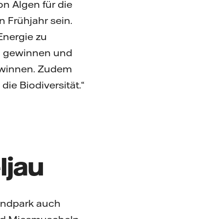
on Algen für die
 Frühjahr sein.
Energie zu
u gewinnen und
gewinnen. Zudem
e Biodiversität.“
ljau
Windpark auch