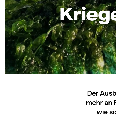
Kriege
Der Ausb
mehr an 
wie si