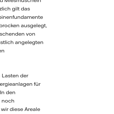
und Miesmuscheln
lich gilt das
rbinenfundamente
brocken ausgelegt,
orschenden von
tlich angelegten
en
zu Lasten der
ergieanlagen für
 In den
n noch
wir diese Areale