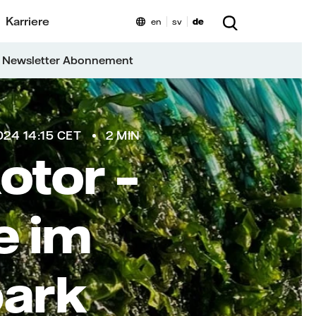
Karriere
en
sv
de
 Newsletter Abonnement
024 14:15 CET
2 MIN
otor –
e im
park