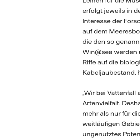
Leinen für die Mu
erfolgt jeweils in
Interesse der For
auf dem Meeresbod
die den so genannt
Win@sea werden u
Riffe auf die biolo
Kabeljaubestand, 
„Wir bei Vattenfall 
Artenvielfalt. Des
mehr als nur für d
weitläufigen Gebie
ungenutztes Potenz