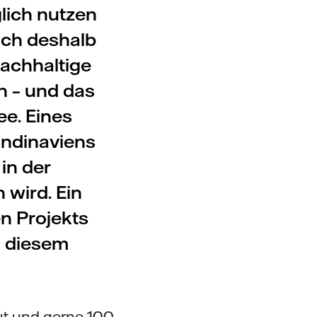
lich nutzen
ich deshalb
achhaltige
n – und das
ee. Eines
andinaviens
in der
 wird. Ein
n Projekts
n diesem
.
ut und gerne 100