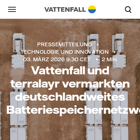
Überspringen
Zurück zur Hauptnavigation
Gehe zur Fußzeile
Zurück zur Hauptnavigation
PRESSEMITTEILUNG
TECHNOLOGIE UND INNOVATION
03. MÄRZ 2026 9:30 CET
2 MIN
Vattenfall und
terralayr vermarkten
deutschlandweites
Batteriespeichernetzw