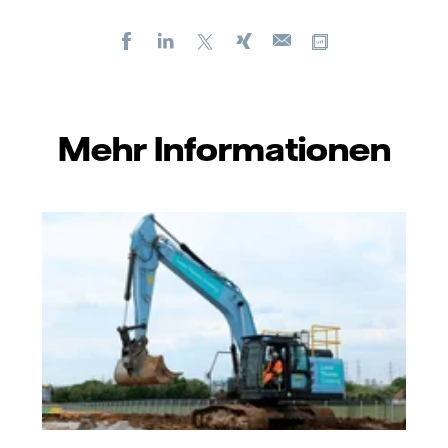
Facebook
LinkedIn
X
Xing
Kopiere URL
E-
mail
Mehr Informationen