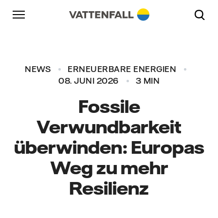
Überspringen
Zurück zur Hauptnavigation
Gehe zur Fußzeile
Zurück zur Hauptnavigation
NEWS
ERNEUERBARE ENERGIEN
08. JUNI 2026
3 MIN
Fossile
Verwundbarkeit
überwinden: Europas
Weg zu mehr
Resilienz