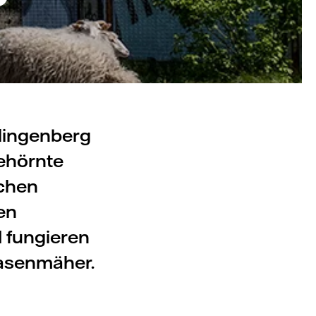
lingenberg
ehörnte
chen
en
 fungieren
Rasenmäher.