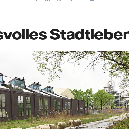
E-
mail
volles Stadtlebe