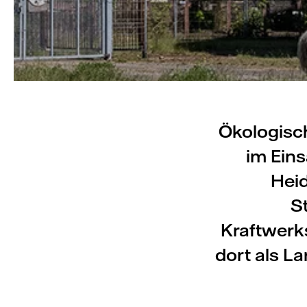
Ökologisc
im Ein
Hei
S
Kraftwerk
dort als L