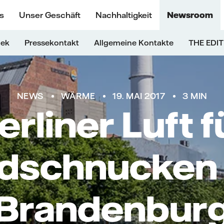
s
Unser Geschäft
Nachhaltigkeit
Newsroom
hek
Pressekontakt
Allgemeine Kontakte
THE EDIT
NEWS
WÄRME
19. MAI 2017
3 MIN
erliner Luft f
dschnucken
Brandenbur