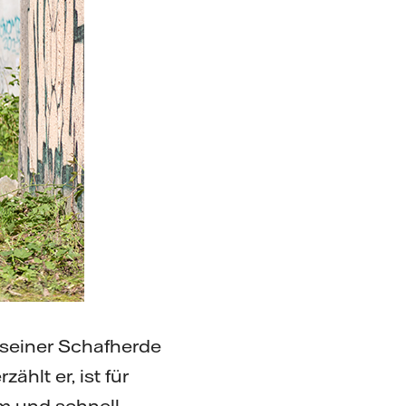
 seiner Schafherde
hlt er, ist für
am und schnell