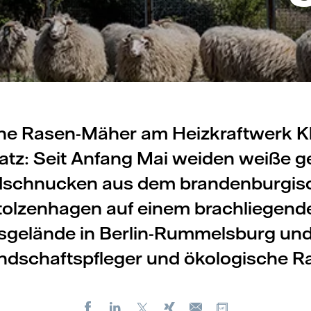
he Rasen-Mäher am Heizkraftwerk K
satz: Seit Anfang Mai weiden weiße g
dschnucken aus dem brandenburgis
tolzenhagen auf einem brachliegend
sgelände in Berlin-Rummelsburg und
andschaftspfleger und ökologische 
Facebook
LinkedIn
X
Xing
Kopiere URL