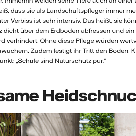
r. Immerhin weiden seine Tiere auch an einer 
eiß, dass sie als Landschaftspfleger immer meh
r Verbiss ist sehr intensiv. Das heißt, sie kö
z dicht über dem Erdboden abfressen und ein
d verhindert. Ohne diese Pflege würden wert
uchern. Zudem festigt ihr Tritt den Boden. Ka
unkt: „Schafe sind Naturschutz pur.“
same Heidschnu