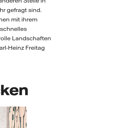
anderen Stelle in
r gefragt sind.
nnen mit ihrem
 schnelles
volle Landschaften
rl-Heinz Freitag
cken