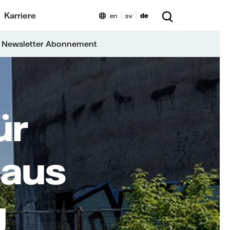
Karriere
en
sv
de
 Newsletter Abonnement
ür
 aus
g