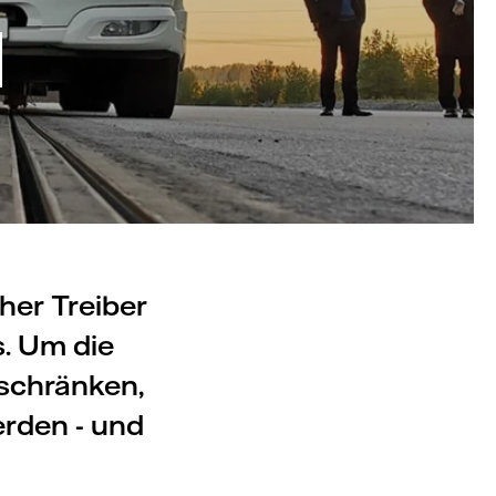
d
her Treiber
s. Um die
schränken,
rden - und