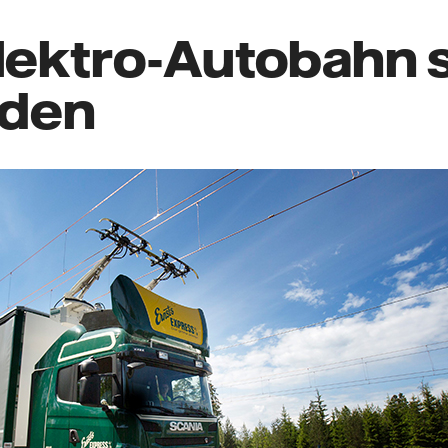
lektro-Autobahn s
den