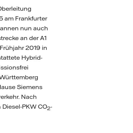
Oberleitung
A5 am Frankfurter
begannen nun auch
strecke an der A1
Frühjahr 2019 in
tattete Hybrid-
ssionsfrei
n-Württemberg
m Hause Siemens
erkehr. Nach
n Diesel-PKW CO
-
2