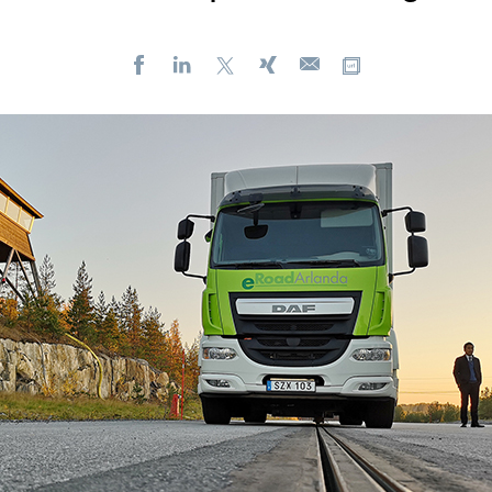
Facebook
LinkedIn
X
Xing
Kopiere URL
E-
mail