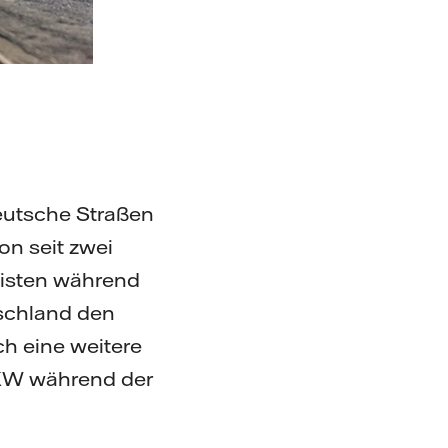
eutsche Straßen
on seit zwei
listen während
schland den
ch eine weitere
 LKW während der