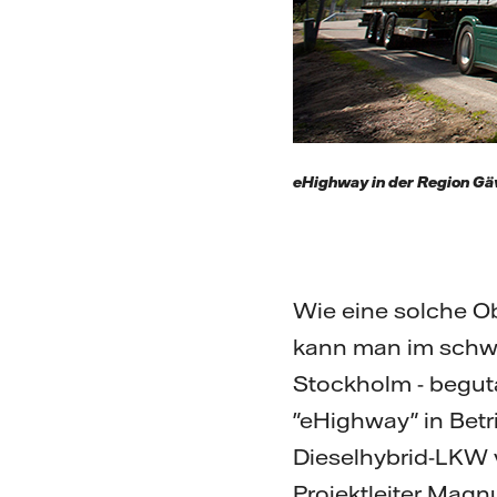
eHighway in der Region Gä
Wie eine solche Obe
kann man im schwe
Stockholm - begut
"eHighway" in Bet
Dieselhybrid-LKW 
Projektleiter Magn