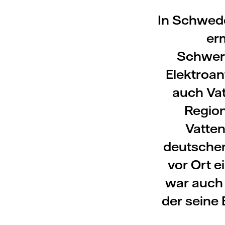
In Schwede
erm
Schwerl
Elektroan
auch Vat
Region
Vatten
deutscher
vor Ort e
war auch 
der seine 