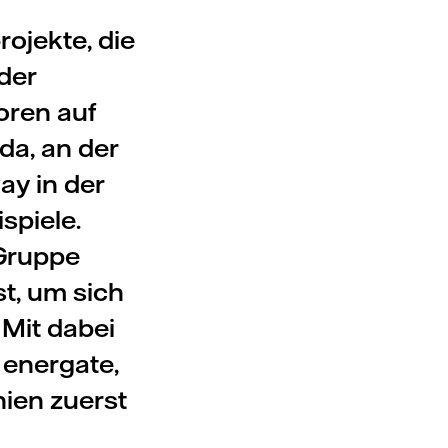
ojekte, die
 der
oren auf
da, an der
ay in der
spiele.
 Gruppe
t, um sich
 Mit dabei
 energate,
hien zuerst