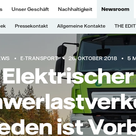
s
Unser Geschäft
Nachhaltigkeit
Newsroom
hek
Pressekontakt
Allgemeine Kontakte
THE EDIT
EWS
E-TRANSPORT
26. OKTOBER 2018
5 
Elektrischer
werlastverk
den ist Vorbi