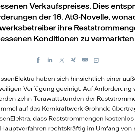
senen Verkaufspreises. Dies entspr
derungen der 16. AtG-Novelle, wona
twerksbetreiber ihre Reststrommeng
ssenen Konditionen zu vermarkten
Facebook
LinkedIn
X
Xing
Kopiere URL
E-
mail
ussenElektra haben sich hinsichtlich einer au
eiligen Verfügung geeinigt. Auf Anforderung
werden zehn Terawattstunden der Reststromm
mmel auf das Kernkraftwerk Grohnde übertrag
ssenElektra, dass Reststrommengen kostenlos
n Hauptverfahren rechtskräftig im Umfang von