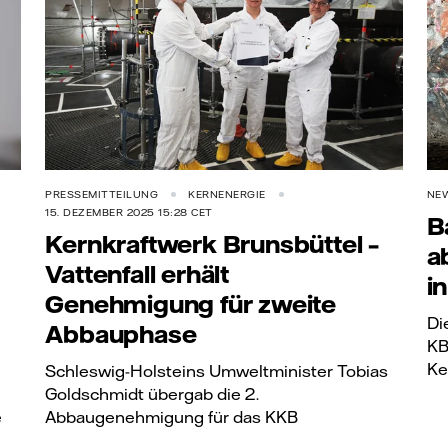
PRESSEMITTEILUNG
KERNENERGIE
NE
15. DEZEMBER 2025 15:28 CET
B
Kernkraftwerk Brunsbüttel –
a
Vattenfall erhält
i
Genehmigung für zweite
Di
Abbauphase
KB
Ke
Schleswig-Holsteins Umweltminister Tobias
Goldschmidt übergab die 2.
e
Abbaugenehmigung für das KKB