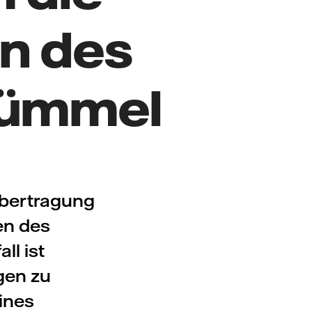
n des
rümmel
Übertragung
en des
ll ist
gen zu
ines