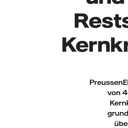
Rest
Kernk
PreussenEl
von 4
Kernk
grund
übe