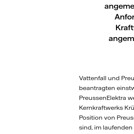
angemes
Anfor
Kraf
angeme
Vattenfall und Pre
beantragten einstw
PreussenElektra 
Kernkraftwerks Krü
Position von Preu
sind, im laufende