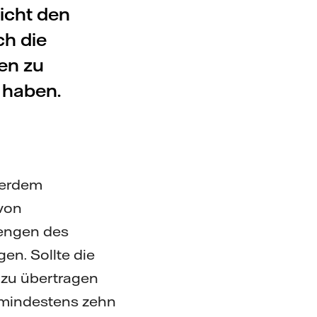
icht den
ch die
en zu
 haben.
ßerdem
 von
engen des
en. Sollte die
 zu übertragen
 mindestens zehn