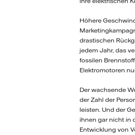
ihre elektrischen 
Höhere Geschwindig
Marketingkampagne
drastischen Rückg
jedem Jahr, das ve
fossilen Brennstof
Elektromotoren nur
Der wachsende Woh
der Zahl der Perso
leisten. Und der G
ihnen gar nicht in
Entwicklung von V