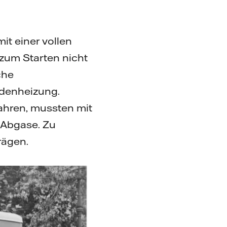
it einer vollen
 zum Starten nicht
che
denheizung.
ahren, mussten mit
 Abgase. Zu
rägen.