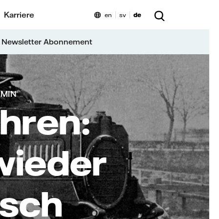
Karriere
en
sv
de
 Newsletter Abonnement
 MIN
hren:
wieder
rsch