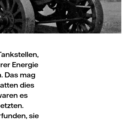
ankstellen,
rer Energie
en. Das mag
hatten dies
waren es
etzten.
rfunden, sie