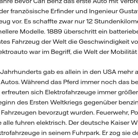
 Jahre bevor Carl Benz das erste Auto mit Ver
e der französische Erfinder und Ingenieur Gust
zeug vor. Es schaffte zwar nur 12 Stundenkilom
ellere Modelle. 1889 überschritt ein batterieb
tes Fahrzeug der Welt die Geschwindigkeit v
ktroauto war im Begriff, die Welt der Mobilität
 Jahrhunderts gab es allein in den USA mehr 
e Autos. Während das Pferd immer noch das be
, erfreuten sich Elektrofahrzeuge immer größere
Beginn des Ersten Weltkriegs gegenüber benzin
Fahrzeugen bevorzugt wurden. Feuerwehr, Pos
alle fuhren elektrisch. Der deutsche Kaiser Wil
trofahrzeuge in seinem Fuhrpark. Er zog sie de