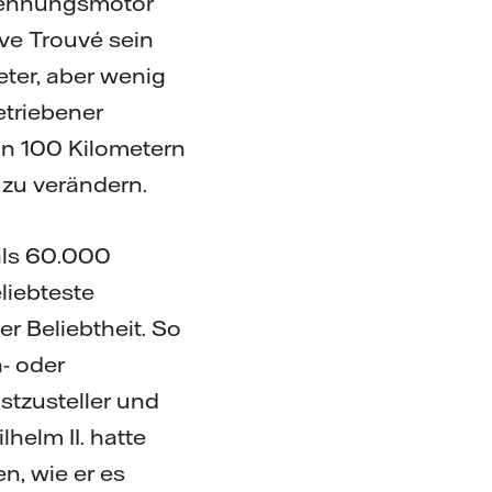
brennungsmotor
ave Trouvé sein
eter, aber wenig
etriebener
on 100 Kilometern
 zu verändern.
als 60.000
liebteste
r Beliebtheit. So
- oder
tzusteller und
helm II. hatte
n, wie er es