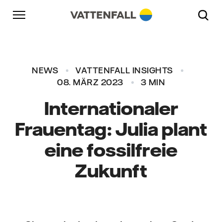
Überspringen
Zurück zur Hauptnavigation
Gehe zur Fußzeile
Zurück zur Hauptnavigation
NEWS
VATTENFALL INSIGHTS
08. MÄRZ 2023
3 MIN
Internationaler
Frauentag: Julia plant
eine fossilfreie
Zukunft