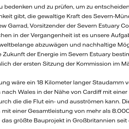
 zu bedenken und zu prüfen, um zu entscheiden,
hkeit gibt, die gewaltige Kraft des Severn-M
ew Garrad, Vorsitzender der Severn Estuary 
hen in der Vergangenheit ist es unsere Aufgab
weltbelange abzuwägen und nachhaltige Mögl
ie Zukunft der Energie im Severn Estuary bes
sslich der ersten Sitzung der Kommission im Mä
ung wäre ein 18 Kilometer langer Staudamm v
bis nach Wales in der Nähe von Cardiff mit eine
rch die die Flut ein- und ausströmen kann. D
 mit einer Gesamtleistung von mehr als 8.0
das größte Bauprojekt in Großbritannien seit