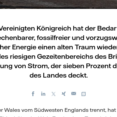
Vereinigten Königreich hat der Bedar
chenbarer, fossilfreier und vorzugs
her Energie einen alten Traum wieder
es riesigen Gezeitenbereichs des Bri
ung von Strom, der sieben Prozent 
des Landes deckt.
Facebook
LinkedIn
X
Xing
Kopiere URL
E-
mail
der Wales vom Südwesten Englands trennt, hat