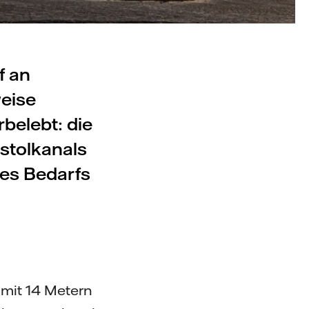
f an
weise
belebt: die
stolkanals
des Bedarfs
 mit 14 Metern