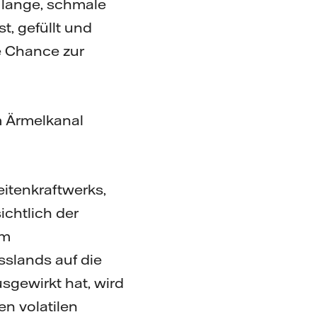
 lange, schmale
t, gefüllt und
e Chance zur
m Ärmelkanal
eitenkraftwerks,
chtlich der
im
slands auf die
sgewirkt hat, wird
n volatilen