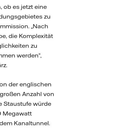
 ob es jetzt eine
ündungsgebietes zu
Commission. „Nach
e, die Komplexität
ichkeiten zu
timmen werden“,
rz.
on der englischen
r großen Anzahl von
ie Staustufe würde
00 Megawatt
 dem Kanaltunnel.