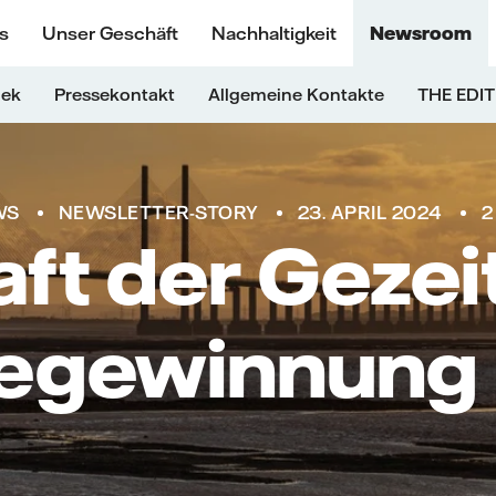
s
Unser Geschäft
Nachhaltigkeit
Newsroom
hek
Pressekontakt
Allgemeine Kontakte
THE EDIT
WS
NEWSLETTER-STORY
23. APRIL 2024
2
aft der Gezei
egewinnung