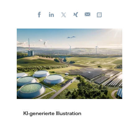
Facebook
LinkedIn
X
Xing
Kopiere URL
E-
mail
KI-generierte Illustration