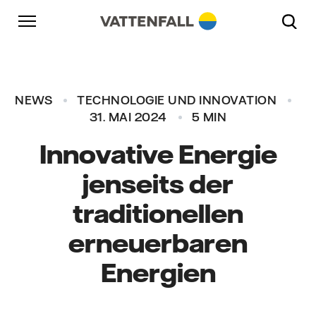
Überspringen
Zurück zur Hauptnavigation
Gehe zur Fußzeile
Zurück zur Hauptnavigation
NEWS
TECHNOLOGIE UND INNOVATION
31. MAI 2024
5 MIN
Innovative Energie
jenseits der
traditionellen
erneuerbaren
Energien