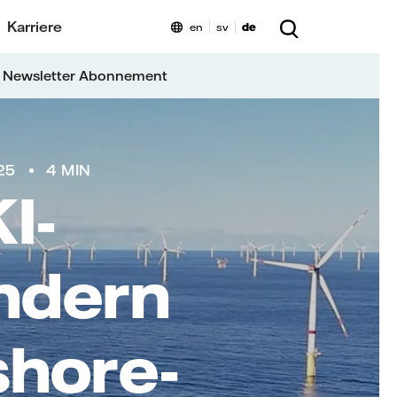
Karriere
en
sv
de
 Newsletter Abonnement
25
4 MIN
I-
ndern
shore-