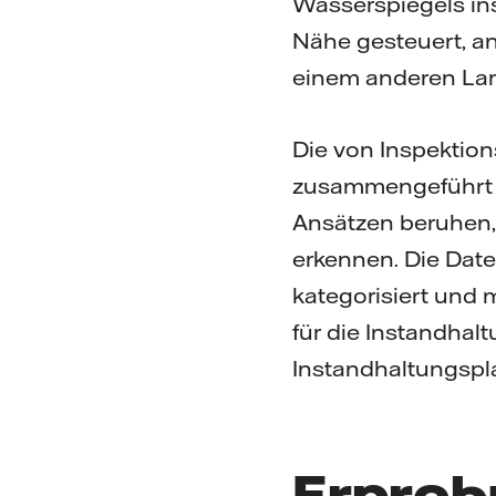
Wasserspiegels ins
Nähe gesteuert, an
einem anderen La
Die von Inspektio
zusammengeführt u
Ansätzen beruhen,
erkennen. Die Dat
kategorisiert und 
für die Instandhal
Instandhaltungspla
Erprob