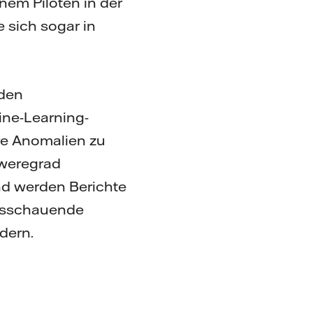
nem Piloten in der
e sich sogar in
rden
ine-Learning-
re Anomalien zu
hweregrad
end werden Berichte
ausschauende
ndern.