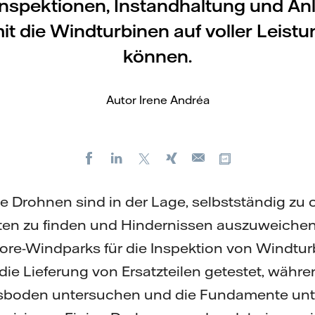
nspektionen, Instandhaltung und An
it die Windturbinen auf voller Leistu
können.
Autor Irene Andréa
Facebook
LinkedIn
X
Xing
Kopiere URL
E-
mail
te Drohnen sind in der Lage, selbstständig zu 
ten zu finden und Hindernissen auszuweiche
shore-Windparks für die Inspektion von Windtur
 die Lieferung von Ersatzteilen getestet, wä
sboden untersuchen und die Fundamente unt