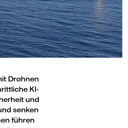
 mit Drohnen
ittliche KI-
herheit und
 und senken
nen führen