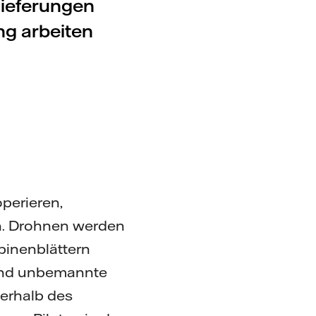
lieferungen
ng arbeiten
operieren,
n. Drohnen werden
binenblättern
hrend unbemannte
erhalb des