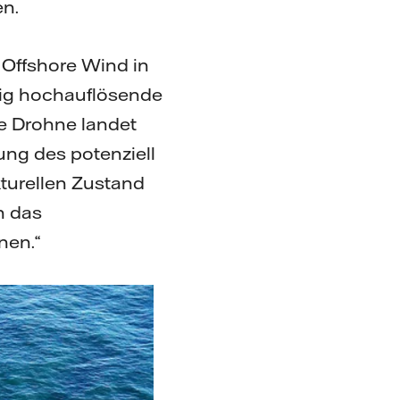
en.
Offshore Wind in
dig hochauflösende
ie Drohne landet
ung des potenziell
turellen Zustand
n das
nen.“