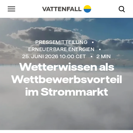
Überspringen
Zurück zur Hauptnavigation
Gehe zur Fußzeile
Zurück zur Hauptnavigation
PRESSEMITTEILUNG
ERNEUERBARE ENERGIEN
25. JUNI 2026 10:00 CET
2 MIN
Wetterwissen als
Wettbewerbsvorteil
im Strommarkt