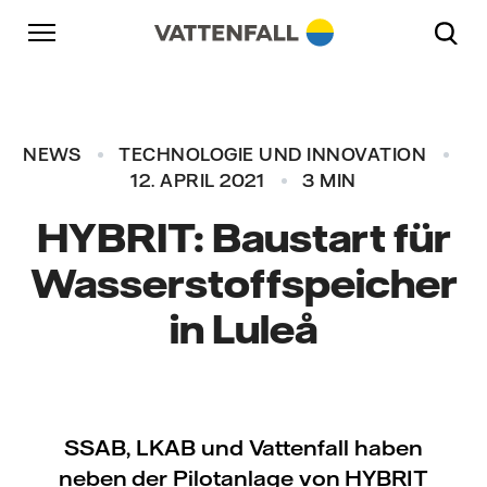
Überspringen
Zurück zur Hauptnavigation
Gehe zur Fußzeile
Zurück zur Hauptnavigation
NEWS
TECHNOLOGIE UND INNOVATION
12. APRIL 2021
3 MIN
HYBRIT: Baustart für
Wasserstoffspeicher
in Luleå
SSAB, LKAB und Vattenfall haben
neben der Pilotanlage von HYBRIT