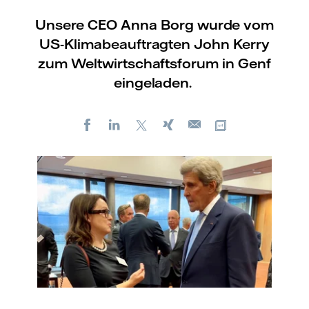
Unsere CEO Anna Borg wurde vom
US-Klimabeauftragten John Kerry
zum Weltwirtschaftsforum in Genf
eingeladen.
Facebook
LinkedIn
X
Xing
Kopiere URL
E-
mail