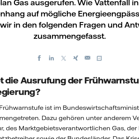
plan Gas ausgerufen. Wie Vattenfall i
ang auf mögliche Energieengpässe
wir in den folgenden Fragen und An
zusammengefasst.
Facebook
LinkedIn
X
Xing
Kopiere URL
E-
mail
 die Ausrufung der Frühwarnstu
egierung?
Frühwarnstufe ist im Bundeswirtschaftsminist
engetreten. Dazu gehören unter anderem Ver
, des Marktgebietsverantwortlichen Gas, der 
tzbetreiber sowie der Bundesländer. Das Kris