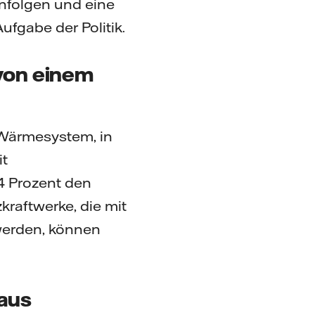
enfolgen und eine
fgabe der Politik.
von einem
s Wärmesystem, in
it
4 Prozent den
kraftwerke, die mit
werden, können
 aus