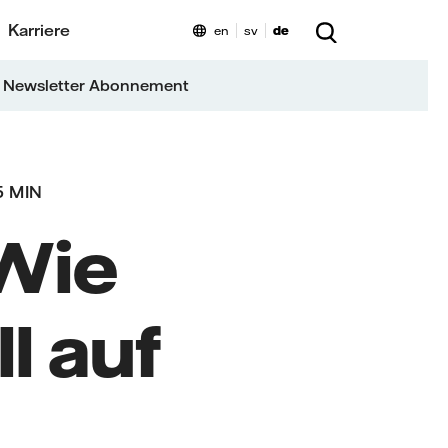
Karriere
en
sv
de
 Newsletter Abonnement
5 MIN
 Wie
l auf