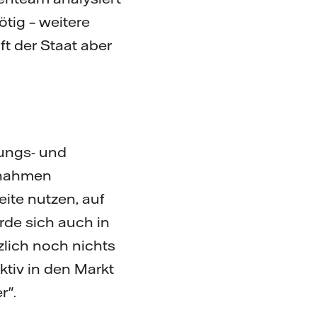
tig – weitere
t der Staat aber
tungs- und
ßnahmen
eite nutzen, auf
rde sich auch in
zlich noch nichts
aktiv in den Markt
r".