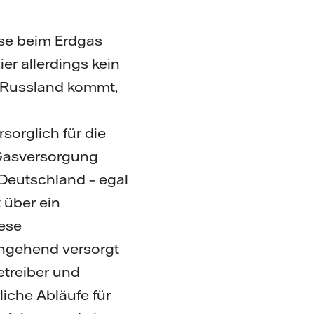
sse beim Erdgas
er allerdings kein
s Russland kommt,
sorglich für die
 Gasversorgung
Deutschland – egal
 über ein
iese
chgehend versorgt
etreiber und
iche Abläufe für