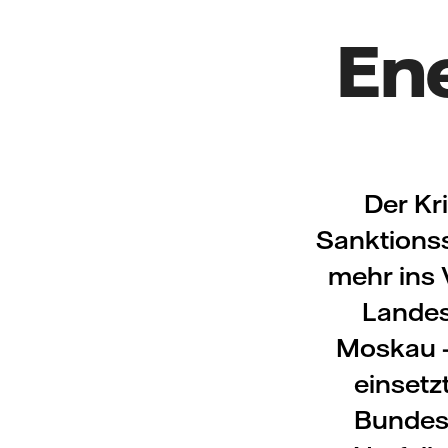
En
Der Kr
Sanktionss
mehr ins 
Landes
Moskau –
einsetz
Bundes