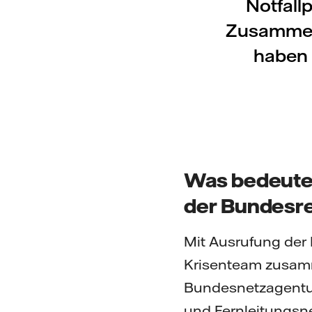
Notfall
Zusammenh
haben 
Was bedeutet
der Bundesr
Mit Ausrufung der 
Krisenteam zusamm
Bundesnetzagentur
und Fernleitungsne