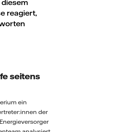
n diesem
 reagiert,
tworten
fe seitens
erium ein
treter:innen der
Energieversorger
enteam analysiert