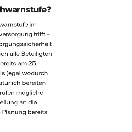
rühwarnstufe?
hwarnstufe im
rsorgung trifft –
sorgungssicherheit
h alle Beteiligten
ereits am 25.
ls (egal wodurch
türlich bereiten
prüfen mögliche
ilung an die
 Planung bereits