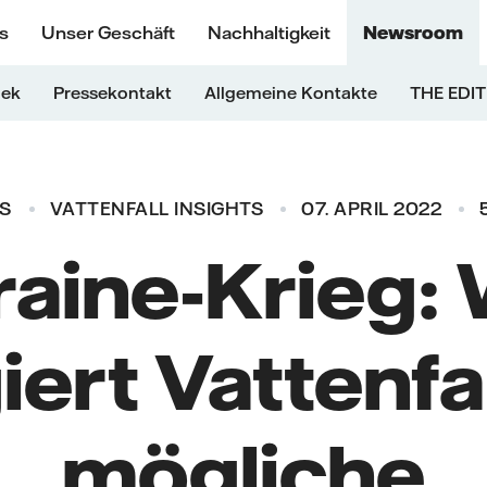
s
Unser Geschäft
Nachhaltigkeit
Newsroom
hek
Pressekontakt
Allgemeine Kontakte
THE EDIT
S
VATTENFALL INSIGHTS
07. APRIL 2022
aine-Krieg:
iert Vattenfal
mögliche