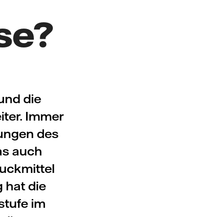
se?
und die
iter. Immer
rungen des
as auch
uckmittel
 hat die
tufe im