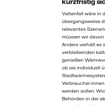
kurzfristig s
Vattenfall wäre in
übergangsweise dur
relevantes Szenar
müssen wir davon 
Anders verhält es s
verbleibenden kal
genießen Wärmever
ob sie individuell
Stadtwärmesystem v
Verbraucher:innen 
werden sollen. Wic
Behörden in der ak