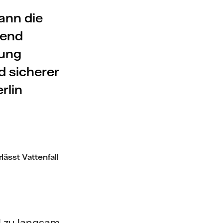
ann die
dend
ung
d sicherer
rlin
.
lässt Vattenfall
l zu langsam