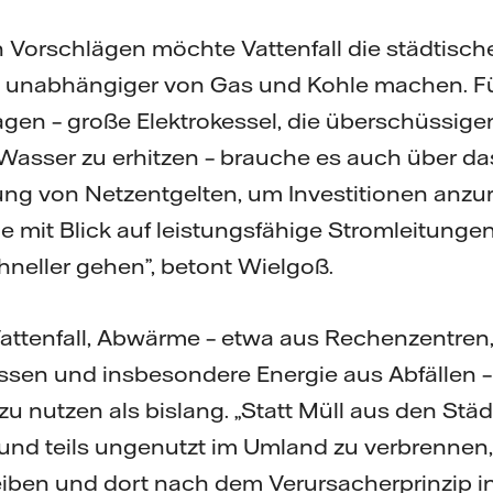
n Vorschlägen möchte Vattenfall die städtisch
unabhängiger von Gas und Kohle machen. F
agen – große Elektrokessel, die überschüssig
Wasser zu erhitzen – brauche es auch über d
ung von Netzentgelten, um Investitionen anzu
 mit Blick auf leistungsfähige Stromleitungen
neller gehen”, betont Wielgoß.
Vattenfall, Abwärme – etwa aus Rechenzentre
essen und insbesondere Energie aus Abfällen 
nutzen als bislang. „Statt Müll aus den Stä
nd teils ungenutzt im Umland zu verbrennen, s
iben und dort nach dem Verursacherprinzip in