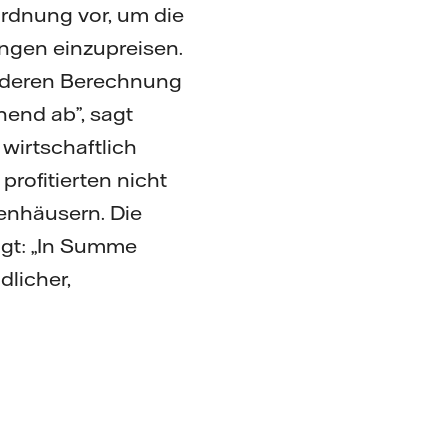
ordnung vor, um die
ungen einzupreisen.
l, deren Berechnung
hend ab”, sagt
wirtschaftlich
rofitierten nicht
enhäusern. Die
ugt: „In Summe
licher,