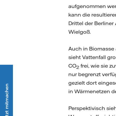
aufgenommen werde
kann die resultier
Drittel der Berline
Wielgoß.
Auch in Biomasse 
sieht Vattenfall gr
CO
frei, wie sie
2
nur begrenzt verfüg
gezielt dort einges
in Wärmenetzen der
Perspektivisch sie