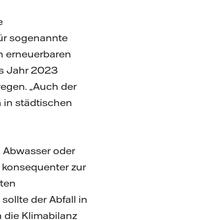
e
ür sogenannte
en erneuerbaren
as Jahr 2023
regen. „Auch der
 in städtischen
n, Abwasser oder
– konsequenter zur
dten
ollte der Abfall in
 die Klimabilanz