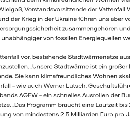
 Wielgoß, Vorstandsvorsitzende der Vattenfall
nd der Krieg in der Ukraine führen uns aber v
ersorgungssicherheit zusammengehören und w
nabhängiger von fossilen Energiequellen w
attenfall vor, bestehende Stadtwärmenetze a
mzustellen. „Unsere Stadtwärme ist ein großer 
de. Sie kann klimafreundliches Wohnen skali
enfall – wie auch Werner Lutsch, Geschäftsführ
erbands AGFW – ein schnelles Ausrollen der B
etze. „Das Programm braucht eine Laufzeit bi
tung von mindestens 2,5 Milliarden Euro pro Ja