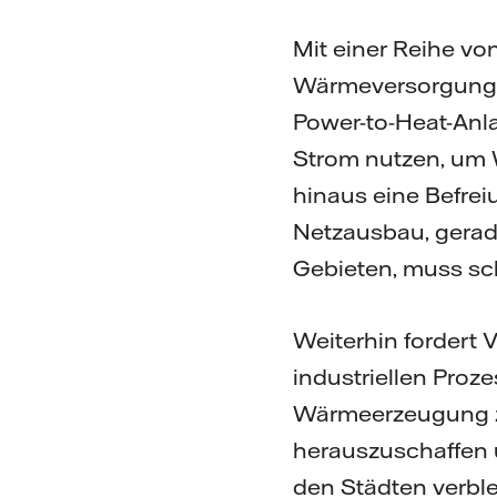
Mit einer Reihe vo
Wärmeversorgung 
Power-to-Heat-Anl
Strom nutzen, um 
hinaus eine Befrei
Netzausbau, gerade
Gebieten, muss sch
Weiterhin fordert 
industriellen Proz
Wärmeerzeugung zu 
herauszuschaffen u
den Städten verble