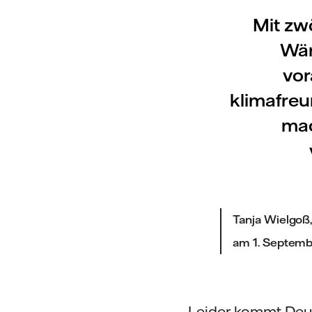
Mit zw
Wär
vo
klimafreu
mac
Tanja Wielgoß,
am 1. Septem
„Leider kommt Deu