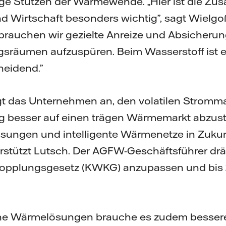
ige Stützen der Wärmewende. „Hier ist die Z
nd Wirtschaft besonders wichtig”, sagt Wielgoß
brauchen wir gezielte Anreize und Absicherun
ngsräumen aufzuspüren. Beim Wasserstoff ist e
heidend.”
gt das Unternehmen an, den volatilen Stromma
 besser auf einen trägen Wärmemarkt abzust
sungen und intelligente Wärmenetze in Zukun
terstützt Lutsch. Der AGFW-Geschäftsführer dr
Kopplungsgesetz (KWKG) anzupassen und bis
che Wärmelösungen brauche es zudem bessere