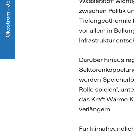
Ökostrom - Jetzt mitmachen
Wasserstoff wicht
zwischen Politik u
Tiefengeothermie 
vor allem in Ballu
Infrastruktur entsc
Darüber hinaus re
Sektorenkoppelung
werden Speicherlö
Rolle spielen”, un
das Kraft-Wärme-
verlängern.
Für klimafreundli