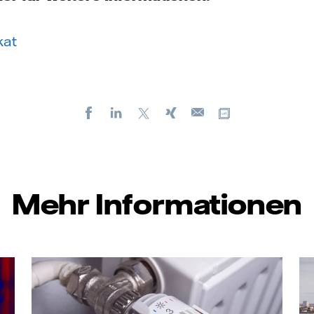
kat
Facebook
LinkedIn
X
Xing
Kopiere URL
E-
mail
Mehr Informationen