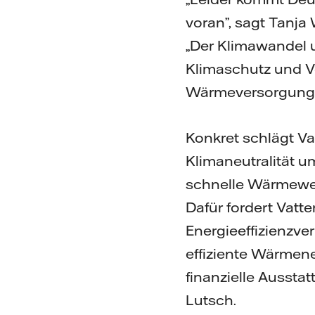
voran”, sagt Tanja
„Der Klimawandel u
Klimaschutz und V
Wärmeversorgung u
Konkret schlägt V
Klimaneutralität u
schnelle Wärmewen
Dafür fordert Vatt
Energieeffizienzv
effiziente Wärmen
finanzielle Ausstat
Lutsch.