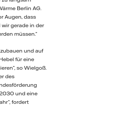
 Wärme Berlin AG.
or Augen, dass
ir gerade in der
erden müssen.”
uszubauen und auf
Hebel für eine
eren”, so Wielgoß.
er des
undesförderung
s 2030 und eine
hr”, fordert