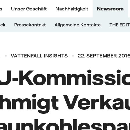
s
Unser Geschäft
Nachhaltigkeit
Newsroom
hek
Pressekontakt
Allgemeine Kontakte
THE EDIT
G
VATTENFALL INSIGHTS
22. SEPTEMBER 2016
U-Kommissi
hmigt Verkau
aunkohlespa