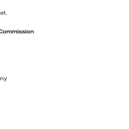
et.
Commission
any