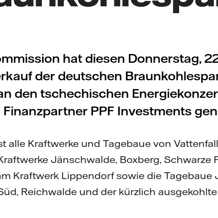
mmission hat diesen Donnerstag, 2
rkauf der deutschen Braunkohlespa
l an den tschechischen Energiekonze
 Finanzpartner PPF Investments gen
t alle Kraftwerke und Tagebaue von Vattenfal
Kraftwerke Jänschwalde, Boxberg, Schwarze
 am Kraftwerk Lippendorf sowie die Tagebaue
üd, Reichwalde und der kürzlich ausgekohlt