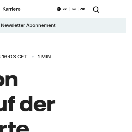
Karriere
en
sv
de
 Newsletter Abonnement
 16:03 CET
1 MIN
on
f der
rte