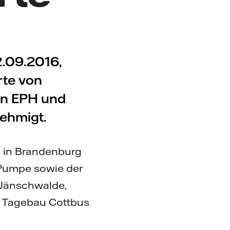
2.09.2016,
rte von
rn EPH und
ehmigt.
l in Brandenburg
 Pumpe sowie der
 Jänschwalde,
e Tagebau Cottbus