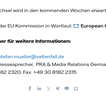
chsel wird in den kommenden Wochen erwart
der EU-Kommission in Wortlaut:
European 
er für weitere Informationen:
stefan.mueller@vattenfall.de
Pressesprecher, PRA & Media Relations Germ
182 2320, Fax: +49 30 8182 2315
Facebook
LinkedIn
X
Xing
Kopiere URL
E-
mail