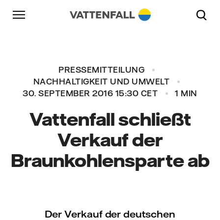
Überspringen
Zurück zur Hauptnavigation
Gehe zur Fußzeile
Zurück zur Hauptnavigation
PRESSEMITTEILUNG
NACHHALTIGKEIT UND UMWELT
30. SEPTEMBER 2016 15:30 CET
1 MIN
Vattenfall schließt
Verkauf der
Braunkohlensparte ab
Der Verkauf der deutschen