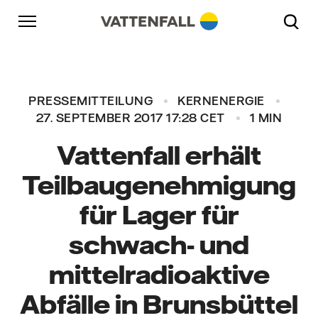
Überspringen
Zurück zur Hauptnavigation
Gehe zur Fußzeile
Zurück zur Hauptnavigation
PRESSEMITTEILUNG
KERNENERGIE
27. SEPTEMBER 2017 17:28 CET
1 MIN
Vattenfall erhält
Teilbaugenehmigung
für Lager für
schwach- und
mittelradioaktive
Abfälle in Brunsbüttel